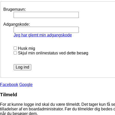
Brugernavn:
Adgangskode:
Jeg har glemt min adgangskode
Husk mig
Skjul min onlinestatus ved dette besøg
Facebook
Google
Tilmeld
For at kunne logge ind skal du være tilmeldt. Det tager kun få s
tilladelser af en boardadministrator. Før du tilmelder dig bedes 
når du besøger dem.