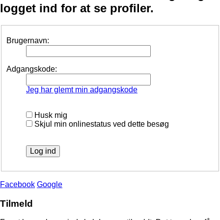
logget ind for at se profiler.
Brugernavn:
Adgangskode:
Jeg har glemt min adgangskode
Husk mig
Skjul min onlinestatus ved dette besøg
Facebook
Google
Tilmeld