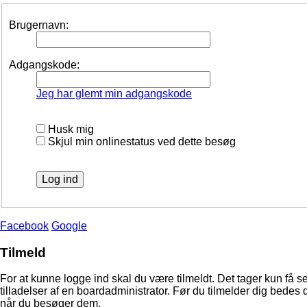
Brugernavn:
Adgangskode:
Jeg har glemt min adgangskode
Husk mig
Skjul min onlinestatus ved dette besøg
Facebook
Google
Tilmeld
For at kunne logge ind skal du være tilmeldt. Det tager kun få s
tilladelser af en boardadministrator. Før du tilmelder dig bedes 
når du besøger dem.