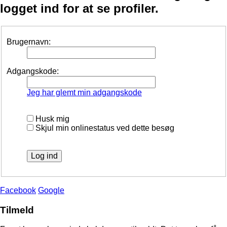
logget ind for at se profiler.
Brugernavn:
Adgangskode:
Jeg har glemt min adgangskode
Husk mig
Skjul min onlinestatus ved dette besøg
Facebook
Google
Tilmeld