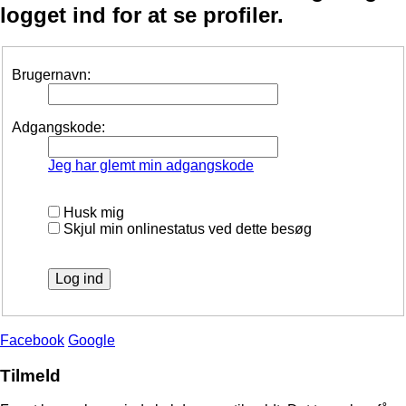
logget ind for at se profiler.
Brugernavn:
Adgangskode:
Jeg har glemt min adgangskode
Husk mig
Skjul min onlinestatus ved dette besøg
Facebook
Google
Tilmeld