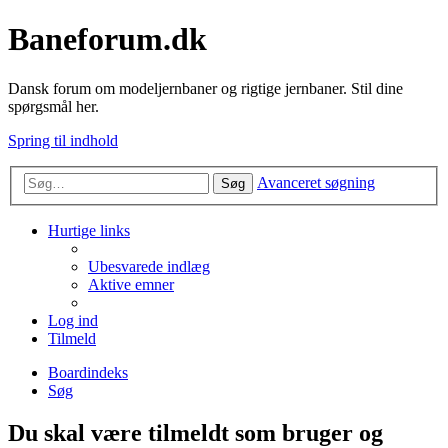
Baneforum.dk
Dansk forum om modeljernbaner og rigtige jernbaner. Stil dine
spørgsmål her.
Spring til indhold
Avanceret søgning
Søg
Hurtige links
Ubesvarede indlæg
Aktive emner
Log ind
Tilmeld
Boardindeks
Søg
Du skal være tilmeldt som bruger og