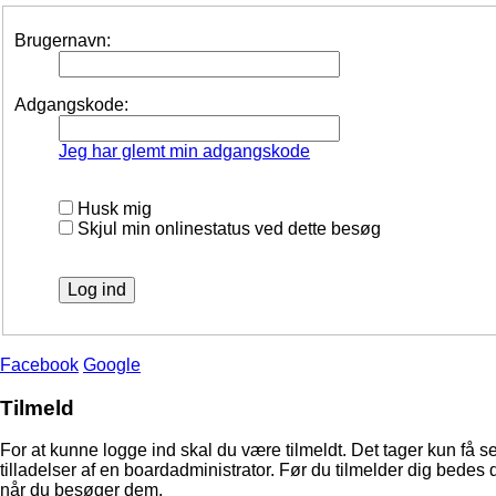
Brugernavn:
Adgangskode:
Jeg har glemt min adgangskode
Husk mig
Skjul min onlinestatus ved dette besøg
Facebook
Google
Tilmeld
For at kunne logge ind skal du være tilmeldt. Det tager kun få s
tilladelser af en boardadministrator. Før du tilmelder dig bedes 
når du besøger dem.