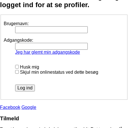
logget ind for at se profiler.
Brugernavn:
Adgangskode:
Jeg har glemt min adgangskode
Husk mig
Skjul min onlinestatus ved dette besøg
Facebook
Google
Tilmeld