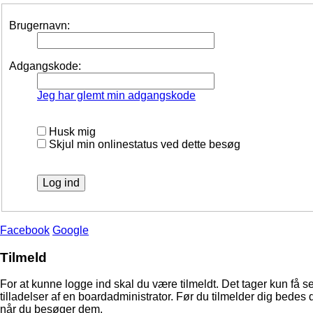
Brugernavn:
Adgangskode:
Jeg har glemt min adgangskode
Husk mig
Skjul min onlinestatus ved dette besøg
Facebook
Google
Tilmeld
For at kunne logge ind skal du være tilmeldt. Det tager kun få s
tilladelser af en boardadministrator. Før du tilmelder dig bedes 
når du besøger dem.