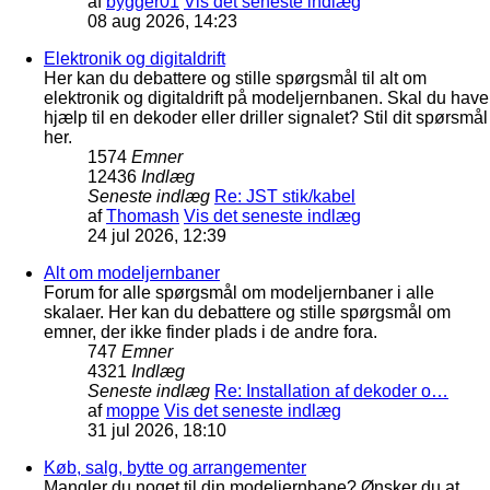
af
bygger01
Vis det seneste indlæg
08 aug 2026, 14:23
Elektronik og digitaldrift
Her kan du debattere og stille spørgsmål til alt om
elektronik og digitaldrift på modeljernbanen. Skal du have
hjælp til en dekoder eller driller signalet? Stil dit spørsmål
her.
1574
Emner
12436
Indlæg
Seneste indlæg
Re: JST stik/kabel
af
Thomash
Vis det seneste indlæg
24 jul 2026, 12:39
Alt om modeljernbaner
Forum for alle spørgsmål om modeljernbaner i alle
skalaer. Her kan du debattere og stille spørgsmål om
emner, der ikke finder plads i de andre fora.
747
Emner
4321
Indlæg
Seneste indlæg
Re: Installation af dekoder o…
af
moppe
Vis det seneste indlæg
31 jul 2026, 18:10
Køb, salg, bytte og arrangementer
Mangler du noget til din modeljernbane? Ønsker du at