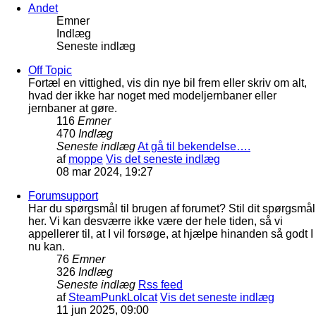
Andet
Emner
Indlæg
Seneste indlæg
Off Topic
Fortæl en vittighed, vis din nye bil frem eller skriv om alt,
hvad der ikke har noget med modeljernbaner eller
jernbaner at gøre.
116
Emner
470
Indlæg
Seneste indlæg
At gå til bekendelse….
af
moppe
Vis det seneste indlæg
08 mar 2024, 19:27
Forumsupport
Har du spørgsmål til brugen af forumet? Stil dit spørgsmål
her. Vi kan desværre ikke være der hele tiden, så vi
appellerer til, at I vil forsøge, at hjælpe hinanden så godt I
nu kan.
76
Emner
326
Indlæg
Seneste indlæg
Rss feed
af
SteamPunkLolcat
Vis det seneste indlæg
11 jun 2025, 09:00