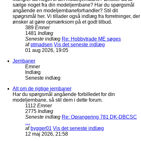
sælge noget fra din modeljernbane? Har du spørgsmål
angående en modeljernbaneforhandler? Stil dit
spøgrsmål her. Vi tillader også indlæg fra forretninger, der
ønsker at gøre opmærksom på et godt tilbud.
389
Emner
1481
Indlæg
Seneste indlæg
Re: Hobbytrade ME søges
af
ptmadsen
Vis det seneste indlæg
01 aug 2026, 19:05
Jernbaner
Emner
Indlæg
Seneste indlæg
Alt om de rigtige jernbaner
Har du spørgsmål angående forbilledet for din
modeljernbane, så stil dem i dette forum.
1112
Emner
2775
Indlæg
Seneste indlæg
Re: Oprangering 781 DK-DBCSC
…
af
bygger01
Vis det seneste indlæg
12 maj 2026, 21:58