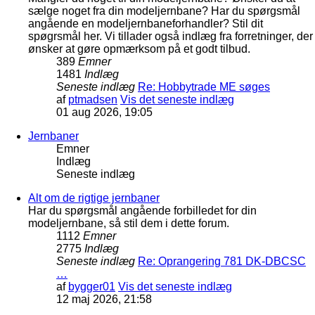
sælge noget fra din modeljernbane? Har du spørgsmål
angående en modeljernbaneforhandler? Stil dit
spøgrsmål her. Vi tillader også indlæg fra forretninger, der
ønsker at gøre opmærksom på et godt tilbud.
389
Emner
1481
Indlæg
Seneste indlæg
Re: Hobbytrade ME søges
af
ptmadsen
Vis det seneste indlæg
01 aug 2026, 19:05
Jernbaner
Emner
Indlæg
Seneste indlæg
Alt om de rigtige jernbaner
Har du spørgsmål angående forbilledet for din
modeljernbane, så stil dem i dette forum.
1112
Emner
2775
Indlæg
Seneste indlæg
Re: Oprangering 781 DK-DBCSC
…
af
bygger01
Vis det seneste indlæg
12 maj 2026, 21:58