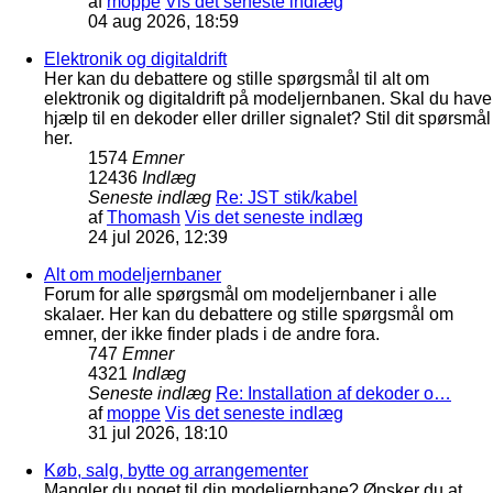
af
moppe
Vis det seneste indlæg
04 aug 2026, 18:59
Elektronik og digitaldrift
Her kan du debattere og stille spørgsmål til alt om
elektronik og digitaldrift på modeljernbanen. Skal du have
hjælp til en dekoder eller driller signalet? Stil dit spørsmål
her.
1574
Emner
12436
Indlæg
Seneste indlæg
Re: JST stik/kabel
af
Thomash
Vis det seneste indlæg
24 jul 2026, 12:39
Alt om modeljernbaner
Forum for alle spørgsmål om modeljernbaner i alle
skalaer. Her kan du debattere og stille spørgsmål om
emner, der ikke finder plads i de andre fora.
747
Emner
4321
Indlæg
Seneste indlæg
Re: Installation af dekoder o…
af
moppe
Vis det seneste indlæg
31 jul 2026, 18:10
Køb, salg, bytte og arrangementer
Mangler du noget til din modeljernbane? Ønsker du at