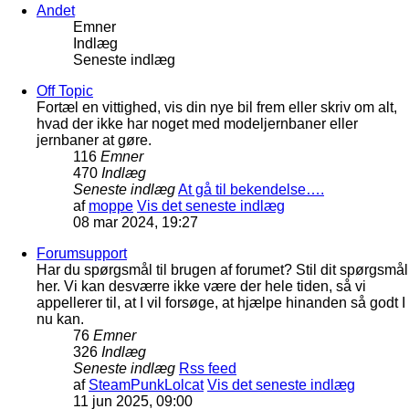
Andet
Emner
Indlæg
Seneste indlæg
Off Topic
Fortæl en vittighed, vis din nye bil frem eller skriv om alt,
hvad der ikke har noget med modeljernbaner eller
jernbaner at gøre.
116
Emner
470
Indlæg
Seneste indlæg
At gå til bekendelse….
af
moppe
Vis det seneste indlæg
08 mar 2024, 19:27
Forumsupport
Har du spørgsmål til brugen af forumet? Stil dit spørgsmål
her. Vi kan desværre ikke være der hele tiden, så vi
appellerer til, at I vil forsøge, at hjælpe hinanden så godt I
nu kan.
76
Emner
326
Indlæg
Seneste indlæg
Rss feed
af
SteamPunkLolcat
Vis det seneste indlæg
11 jun 2025, 09:00