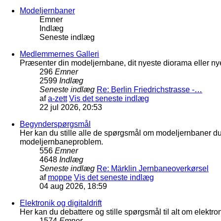
Modeljernbaner
Emner
Indlæg
Seneste indlæg
Medlemmernes Galleri
Præsenter din modeljernbane, dit nyeste diorama eller nye
296
Emner
2599
Indlæg
Seneste indlæg
Re: Berlin Friedrichstrasse -…
af
a-zett
Vis det seneste indlæg
22 jul 2026, 20:53
Begynderspørgsmål
Her kan du stille alle de spørgsmål om modeljernbaner d
modeljernbaneproblem.
556
Emner
4648
Indlæg
Seneste indlæg
Re: Märklin Jernbaneoverkørsel
af
moppe
Vis det seneste indlæg
04 aug 2026, 18:59
Elektronik og digitaldrift
Her kan du debattere og stille spørgsmål til alt om elektron
1574
Emner