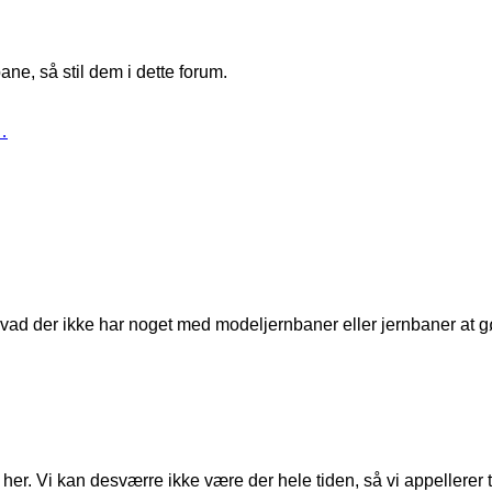
ne, så stil dem i dette forum.
…
t, hvad der ikke har noget med modeljernbaner eller jernbaner at g
er. Vi kan desværre ikke være der hele tiden, så vi appellerer til