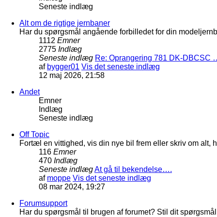
Seneste indlæg
Alt om de rigtige jernbaner
Har du spørgsmål angående forbilledet for din modeljernba
1112
Emner
2775
Indlæg
Seneste indlæg
Re: Oprangering 781 DK-DBCSC 
af
bygger01
Vis det seneste indlæg
12 maj 2026, 21:58
Andet
Emner
Indlæg
Seneste indlæg
Off Topic
Fortæl en vittighed, vis din nye bil frem eller skriv om al
116
Emner
470
Indlæg
Seneste indlæg
At gå til bekendelse….
af
moppe
Vis det seneste indlæg
08 mar 2024, 19:27
Forumsupport
Har du spørgsmål til brugen af forumet? Stil dit spørgsmål h