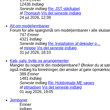
12436
Indlæg
Seneste indlæg
Re: JST stik/kabel
af
Thomash
Vis det seneste indlæg
24 jul 2026, 12:39
Alt om modeljernbaner
Forum for alle spørgsmål om modeljernbaner i alle skalaer
747
Emner
4321
Indlæg
Seneste indlæg
Re: Installation af dekoder o…
af
moppe
Vis det seneste indlæg
31 jul 2026, 18:10
Køb, salg, bytte og arrangementer
Mangler du noget til din modeljernbane? Ønsker du at sæl
også indlæg fra forretninger, der ønsker at gøre opmærkso
389
Emner
1481
Indlæg
Seneste indlæg
Re: Hobbytrade ME søges
af
ptmadsen
Vis det seneste indlæg
01 aug 2026, 19:05
Jernbaner
Emner
Indlæg