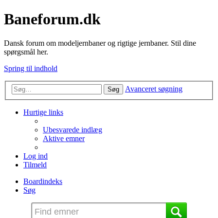
Baneforum.dk
Dansk forum om modeljernbaner og rigtige jernbaner. Stil dine
spørgsmål her.
Spring til indhold
Avanceret søgning
Søg
Hurtige links
Ubesvarede indlæg
Aktive emner
Log ind
Tilmeld
Boardindeks
Søg