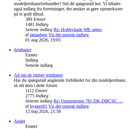
modeljernbaneforhandler? Stil dit spøgrsmål her. Vi tillader
også indlæg fra forretninger, der ønsker at gøre opmærksom
på et godt tilbud.
389
Emner
1481
Indlæg
Seneste indlæg
Re: Hobbytrade ME søges
af
ptmadsen
Vis det seneste indlæg
01 aug 2026, 19:05
Jernbaner
Emner
Indlæg
Seneste indlæg
Alt om de rigtige jernbaner
Har du spørgsmål angående forbilledet for din modeljernbane,
så stil dem i dette forum.
1112
Emner
2775
Indlæg
Seneste indlæg
Re: Oprangering 781 DK-DBCSC …
af
bygger01
Vis det seneste indlæg
12 maj 2026, 21:58
Andet
Emner