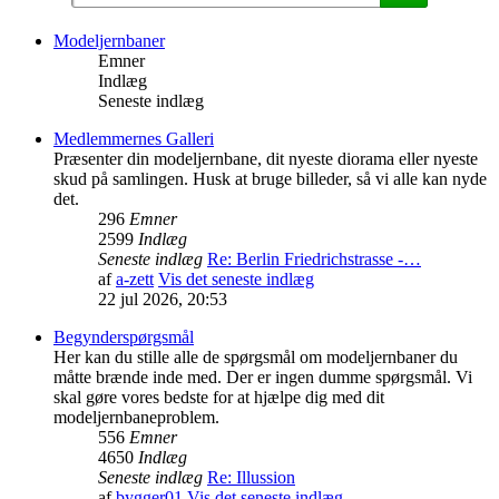
Modeljernbaner
Emner
Indlæg
Seneste indlæg
Medlemmernes Galleri
Præsenter din modeljernbane, dit nyeste diorama eller nyeste
skud på samlingen. Husk at bruge billeder, så vi alle kan nyde
det.
296
Emner
2599
Indlæg
Seneste indlæg
Re: Berlin Friedrichstrasse -…
af
a-zett
Vis det seneste indlæg
22 jul 2026, 20:53
Begynderspørgsmål
Her kan du stille alle de spørgsmål om modeljernbaner du
måtte brænde inde med. Der er ingen dumme spørgsmål. Vi
skal gøre vores bedste for at hjælpe dig med dit
modeljernbaneproblem.
556
Emner
4650
Indlæg
Seneste indlæg
Re: Illussion
af
bygger01
Vis det seneste indlæg