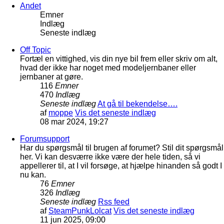
Andet
Emner
Indlæg
Seneste indlæg
Off Topic
Fortæl en vittighed, vis din nye bil frem eller skriv om alt,
hvad der ikke har noget med modeljernbaner eller
jernbaner at gøre.
116
Emner
470
Indlæg
Seneste indlæg
At gå til bekendelse….
af
moppe
Vis det seneste indlæg
08 mar 2024, 19:27
Forumsupport
Har du spørgsmål til brugen af forumet? Stil dit spørgsmål
her. Vi kan desværre ikke være der hele tiden, så vi
appellerer til, at I vil forsøge, at hjælpe hinanden så godt I
nu kan.
76
Emner
326
Indlæg
Seneste indlæg
Rss feed
af
SteamPunkLolcat
Vis det seneste indlæg
11 jun 2025, 09:00