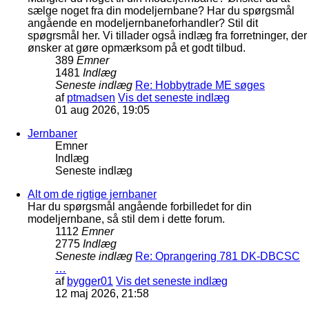
sælge noget fra din modeljernbane? Har du spørgsmål
angående en modeljernbaneforhandler? Stil dit
spøgrsmål her. Vi tillader også indlæg fra forretninger, der
ønsker at gøre opmærksom på et godt tilbud.
389
Emner
1481
Indlæg
Seneste indlæg
Re: Hobbytrade ME søges
af
ptmadsen
Vis det seneste indlæg
01 aug 2026, 19:05
Jernbaner
Emner
Indlæg
Seneste indlæg
Alt om de rigtige jernbaner
Har du spørgsmål angående forbilledet for din
modeljernbane, så stil dem i dette forum.
1112
Emner
2775
Indlæg
Seneste indlæg
Re: Oprangering 781 DK-DBCSC
…
af
bygger01
Vis det seneste indlæg
12 maj 2026, 21:58