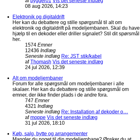
af
bygger01
Vis det seneste indlæg
08 aug 2026, 14:23
Elektronik og digitaldrift
Her kan du debattere og stille spørgsmål til alt om
elektronik og digitaldrift på modeljernbanen. Skal du have
hjælp til en dekoder eller driller signalet? Stil dit spørsmål
her.
1574
Emner
12436
Indlæg
Seneste indlæg
Re: JST stik/kabel
af
Thomash
Vis det seneste indlæg
24 jul 2026, 12:39
Alt om modeljernbaner
Forum for alle spørgsmål om modeljernbaner i alle
skalaer. Her kan du debattere og stille spørgsmål om
emner, der ikke finder plads i de andre fora.
747
Emner
4321
Indlæg
Seneste indlæg
Re: Installation af dekoder o…
af
moppe
Vis det seneste indlæg
31 jul 2026, 18:10
Køb, salg, bytte og arrangementer
Mangler du noget til din modeljernbane? Ønsker du at