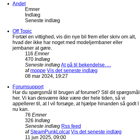
Andet
Emner
Indlæg
Seneste indlæg
Off Topic
Fortæl en vittighed, vis din nye bil frem eller skriv om alt,
hvad der ikke har noget med modeljernbaner eller
jernbaner at gøre.
116
Emner
470
Indlæg
Seneste indlæg
At gå til bekendelse….
af
moppe
Vis det seneste indlæg
08 mar 2024, 19:27
Forumsupport
Har du spørgsmål til brugen af forumet? Stil dit spørgsmål
her. Vi kan desværre ikke være der hele tiden, så vi
appellerer til, at I vil forsøge, at hjælpe hinanden så godt I
nu kan.
76
Emner
326
Indlæg
Seneste indlæg
Rss feed
af
SteamPunkLolcat
Vis det seneste indlæg
11 jun 2025, 09:00