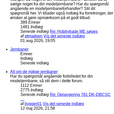
sælge noget fra din modeljernbane? Har du spørgsmål
angående en modeljernbaneforhandler? Stil dit
spøgrsmål her. Vi tillader også indlæg fra forretninger, der
ønsker at gøre opmærksom på et godt tilbud.
389
Emner
1481
Indlæg
Seneste indlæg
Re: Hobbytrade ME søges
af
ptmadsen
Vis det seneste indlæg
01 aug 2026, 19:05
Jernbaner
Emner
Indlæg
Seneste indlæg
Alt om de rigtige jernbaner
Har du spørgsmål angående forbilledet for din
modeljernbane, så stil dem i dette forum.
1112
Emner
2775
Indlæg
Seneste indlæg
Re: Oprangering 781 DK-DBCSC
…
af
bygger01
Vis det seneste indlæg
12 maj 2026, 21:58