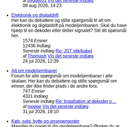
af
bygger01
Vis det seneste indlæg
08 aug 2026, 14:23
Elektronik og digitaldrift
Her kan du debattere og stille spørgsmål til alt om
elektronik og digitaldrift på modeljernbanen. Skal du have
hjælp til en dekoder eller driller signalet? Stil dit spørsmål
her.
1574
Emner
12436
Indlæg
Seneste indlæg
Re: JST stik/kabel
af
Thomash
Vis det seneste indlæg
24 jul 2026, 12:39
Alt om modeljernbaner
Forum for alle spørgsmål om modeljernbaner i alle
skalaer. Her kan du debattere og stille spørgsmål om
emner, der ikke finder plads i de andre fora.
747
Emner
4321
Indlæg
Seneste indlæg
Re: Installation af dekoder o…
af
moppe
Vis det seneste indlæg
31 jul 2026, 18:10
Køb, salg, bytte og arrangementer
Mangler du noget til din modeljernbane? Ønsker du at