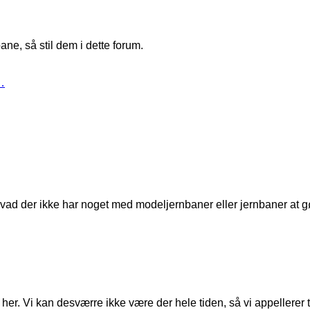
ne, så stil dem i dette forum.
…
t, hvad der ikke har noget med modeljernbaner eller jernbaner at g
er. Vi kan desværre ikke være der hele tiden, så vi appellerer til