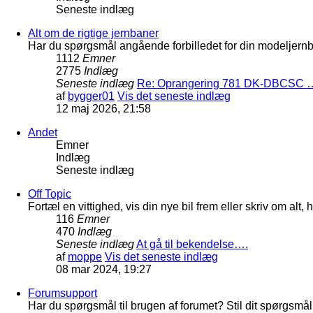
Seneste indlæg
Alt om de rigtige jernbaner
Har du spørgsmål angående forbilledet for din modeljernba
1112
Emner
2775
Indlæg
Seneste indlæg
Re: Oprangering 781 DK-DBCSC 
af
bygger01
Vis det seneste indlæg
12 maj 2026, 21:58
Andet
Emner
Indlæg
Seneste indlæg
Off Topic
Fortæl en vittighed, vis din nye bil frem eller skriv om al
116
Emner
470
Indlæg
Seneste indlæg
At gå til bekendelse….
af
moppe
Vis det seneste indlæg
08 mar 2024, 19:27
Forumsupport
Har du spørgsmål til brugen af forumet? Stil dit spørgsmål h