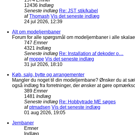
12436
Indlæg
Seneste indlæg
Re: JST stik/kabel
af
Thomash
Vis det seneste indlæg
24 jul 2026, 12:39
Alt om modeljernbaner
Forum for alle spørgsmål om modeljernbaner i alle skalaer
747
Emner
4321
Indlæg
Seneste indlæg
Re: Installation af dekoder o…
af
moppe
Vis det seneste indlæg
31 jul 2026, 18:10
Køb, salg, bytte og arrangementer
Mangler du noget til din modeljernbane? Ønsker du at sæl
også indlæg fra forretninger, der ønsker at gøre opmærkso
389
Emner
1481
Indlæg
Seneste indlæg
Re: Hobbytrade ME søges
af
ptmadsen
Vis det seneste indlæg
01 aug 2026, 19:05
Jernbaner
Emner
Indlæg