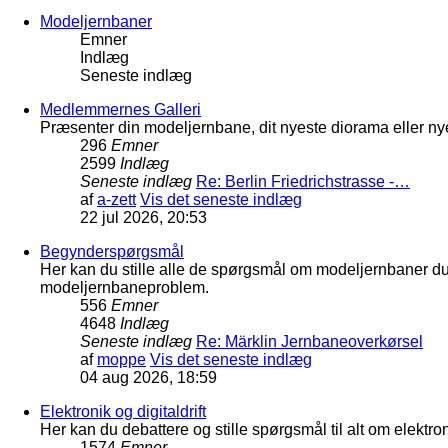
Modeljernbaner
Emner
Indlæg
Seneste indlæg
Medlemmernes Galleri
Præsenter din modeljernbane, dit nyeste diorama eller nye
296
Emner
2599
Indlæg
Seneste indlæg
Re: Berlin Friedrichstrasse -…
af
a-zett
Vis det seneste indlæg
22 jul 2026, 20:53
Begynderspørgsmål
Her kan du stille alle de spørgsmål om modeljernbaner d
modeljernbaneproblem.
556
Emner
4648
Indlæg
Seneste indlæg
Re: Märklin Jernbaneoverkørsel
af
moppe
Vis det seneste indlæg
04 aug 2026, 18:59
Elektronik og digitaldrift
Her kan du debattere og stille spørgsmål til alt om elektron
1574
Emner