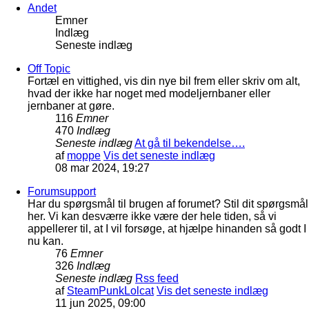
Andet
Emner
Indlæg
Seneste indlæg
Off Topic
Fortæl en vittighed, vis din nye bil frem eller skriv om alt,
hvad der ikke har noget med modeljernbaner eller
jernbaner at gøre.
116
Emner
470
Indlæg
Seneste indlæg
At gå til bekendelse….
af
moppe
Vis det seneste indlæg
08 mar 2024, 19:27
Forumsupport
Har du spørgsmål til brugen af forumet? Stil dit spørgsmål
her. Vi kan desværre ikke være der hele tiden, så vi
appellerer til, at I vil forsøge, at hjælpe hinanden så godt I
nu kan.
76
Emner
326
Indlæg
Seneste indlæg
Rss feed
af
SteamPunkLolcat
Vis det seneste indlæg
11 jun 2025, 09:00