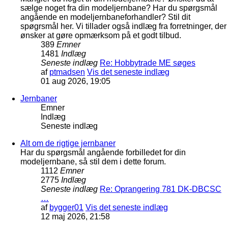
sælge noget fra din modeljernbane? Har du spørgsmål
angående en modeljernbaneforhandler? Stil dit
spøgrsmål her. Vi tillader også indlæg fra forretninger, der
ønsker at gøre opmærksom på et godt tilbud.
389
Emner
1481
Indlæg
Seneste indlæg
Re: Hobbytrade ME søges
af
ptmadsen
Vis det seneste indlæg
01 aug 2026, 19:05
Jernbaner
Emner
Indlæg
Seneste indlæg
Alt om de rigtige jernbaner
Har du spørgsmål angående forbilledet for din
modeljernbane, så stil dem i dette forum.
1112
Emner
2775
Indlæg
Seneste indlæg
Re: Oprangering 781 DK-DBCSC
…
af
bygger01
Vis det seneste indlæg
12 maj 2026, 21:58