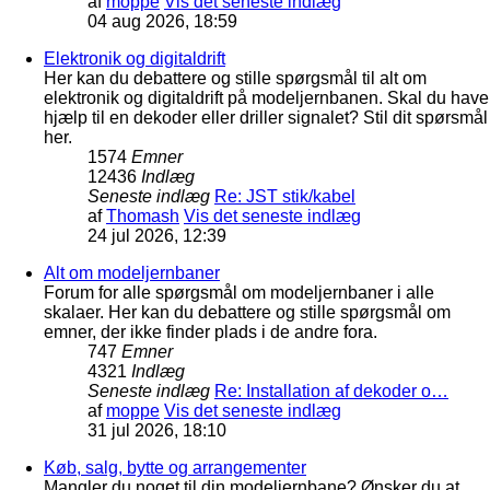
af
moppe
Vis det seneste indlæg
04 aug 2026, 18:59
Elektronik og digitaldrift
Her kan du debattere og stille spørgsmål til alt om
elektronik og digitaldrift på modeljernbanen. Skal du have
hjælp til en dekoder eller driller signalet? Stil dit spørsmål
her.
1574
Emner
12436
Indlæg
Seneste indlæg
Re: JST stik/kabel
af
Thomash
Vis det seneste indlæg
24 jul 2026, 12:39
Alt om modeljernbaner
Forum for alle spørgsmål om modeljernbaner i alle
skalaer. Her kan du debattere og stille spørgsmål om
emner, der ikke finder plads i de andre fora.
747
Emner
4321
Indlæg
Seneste indlæg
Re: Installation af dekoder o…
af
moppe
Vis det seneste indlæg
31 jul 2026, 18:10
Køb, salg, bytte og arrangementer
Mangler du noget til din modeljernbane? Ønsker du at