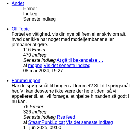
Andet
Emner
Indlæg
Seneste indlæg
Off Topic
Fortæl en vittighed, vis din nye bil frem eller skriv om alt,
hvad der ikke har noget med modeljernbaner eller
jernbaner at gøre.
116
Emner
470
Indlæg
Seneste indlæg
At gå til bekendelse….
af
moppe
Vis det seneste indlæg
08 mar 2024, 19:27
Forumsupport
Har du spørgsmål til brugen af forumet? Stil dit spørgsmål
her. Vi kan desværre ikke være der hele tiden, så vi
appellerer til, at I vil forsøge, at hjælpe hinanden så godt I
nu kan.
76
Emner
326
Indlæg
Seneste indlæg
Rss feed
af
SteamPunkLolcat
Vis det seneste indlæg
11 jun 2025, 09:00