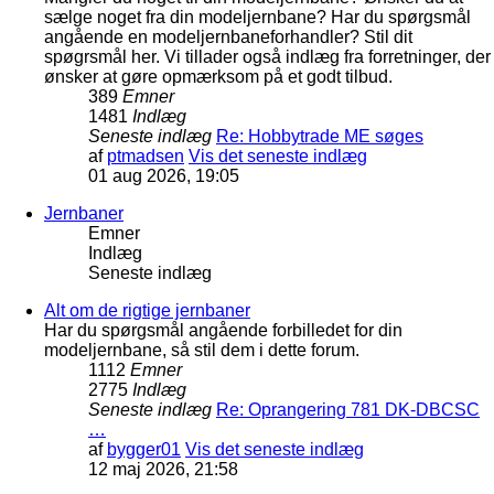
sælge noget fra din modeljernbane? Har du spørgsmål
angående en modeljernbaneforhandler? Stil dit
spøgrsmål her. Vi tillader også indlæg fra forretninger, der
ønsker at gøre opmærksom på et godt tilbud.
389
Emner
1481
Indlæg
Seneste indlæg
Re: Hobbytrade ME søges
af
ptmadsen
Vis det seneste indlæg
01 aug 2026, 19:05
Jernbaner
Emner
Indlæg
Seneste indlæg
Alt om de rigtige jernbaner
Har du spørgsmål angående forbilledet for din
modeljernbane, så stil dem i dette forum.
1112
Emner
2775
Indlæg
Seneste indlæg
Re: Oprangering 781 DK-DBCSC
…
af
bygger01
Vis det seneste indlæg
12 maj 2026, 21:58