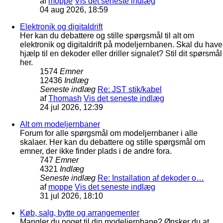
af
moppe
Vis det seneste indlæg
04 aug 2026, 18:59
Elektronik og digitaldrift
Her kan du debattere og stille spørgsmål til alt om
elektronik og digitaldrift på modeljernbanen. Skal du have
hjælp til en dekoder eller driller signalet? Stil dit spørsmål
her.
1574
Emner
12436
Indlæg
Seneste indlæg
Re: JST stik/kabel
af
Thomash
Vis det seneste indlæg
24 jul 2026, 12:39
Alt om modeljernbaner
Forum for alle spørgsmål om modeljernbaner i alle
skalaer. Her kan du debattere og stille spørgsmål om
emner, der ikke finder plads i de andre fora.
747
Emner
4321
Indlæg
Seneste indlæg
Re: Installation af dekoder o…
af
moppe
Vis det seneste indlæg
31 jul 2026, 18:10
Køb, salg, bytte og arrangementer
Mangler du noget til din modeljernbane? Ønsker du at