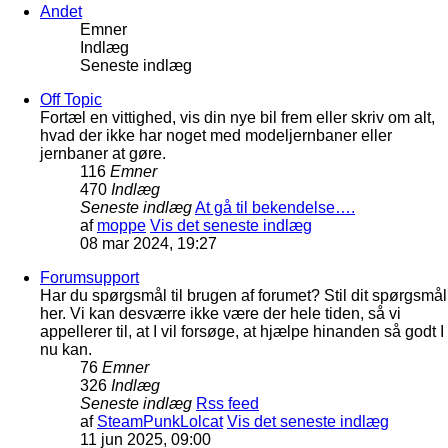
Andet
Emner
Indlæg
Seneste indlæg
Off Topic
Fortæl en vittighed, vis din nye bil frem eller skriv om alt,
hvad der ikke har noget med modeljernbaner eller
jernbaner at gøre.
116
Emner
470
Indlæg
Seneste indlæg
At gå til bekendelse….
af
moppe
Vis det seneste indlæg
08 mar 2024, 19:27
Forumsupport
Har du spørgsmål til brugen af forumet? Stil dit spørgsmål
her. Vi kan desværre ikke være der hele tiden, så vi
appellerer til, at I vil forsøge, at hjælpe hinanden så godt I
nu kan.
76
Emner
326
Indlæg
Seneste indlæg
Rss feed
af
SteamPunkLolcat
Vis det seneste indlæg
11 jun 2025, 09:00