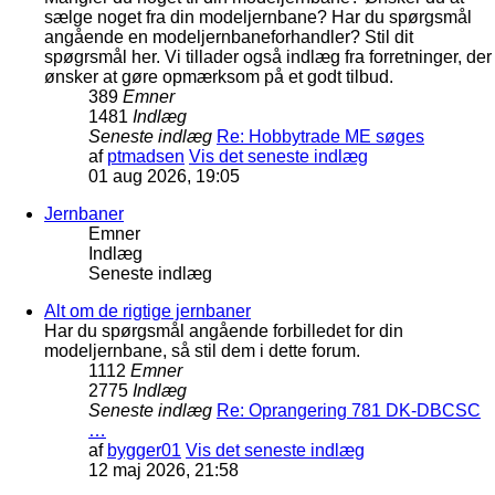
sælge noget fra din modeljernbane? Har du spørgsmål
angående en modeljernbaneforhandler? Stil dit
spøgrsmål her. Vi tillader også indlæg fra forretninger, der
ønsker at gøre opmærksom på et godt tilbud.
389
Emner
1481
Indlæg
Seneste indlæg
Re: Hobbytrade ME søges
af
ptmadsen
Vis det seneste indlæg
01 aug 2026, 19:05
Jernbaner
Emner
Indlæg
Seneste indlæg
Alt om de rigtige jernbaner
Har du spørgsmål angående forbilledet for din
modeljernbane, så stil dem i dette forum.
1112
Emner
2775
Indlæg
Seneste indlæg
Re: Oprangering 781 DK-DBCSC
…
af
bygger01
Vis det seneste indlæg
12 maj 2026, 21:58