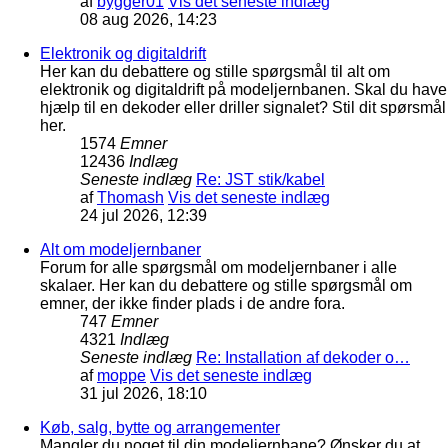
af
bygger01
Vis det seneste indlæg
08 aug 2026, 14:23
Elektronik og digitaldrift
Her kan du debattere og stille spørgsmål til alt om
elektronik og digitaldrift på modeljernbanen. Skal du have
hjælp til en dekoder eller driller signalet? Stil dit spørsmål
her.
1574
Emner
12436
Indlæg
Seneste indlæg
Re: JST stik/kabel
af
Thomash
Vis det seneste indlæg
24 jul 2026, 12:39
Alt om modeljernbaner
Forum for alle spørgsmål om modeljernbaner i alle
skalaer. Her kan du debattere og stille spørgsmål om
emner, der ikke finder plads i de andre fora.
747
Emner
4321
Indlæg
Seneste indlæg
Re: Installation af dekoder o…
af
moppe
Vis det seneste indlæg
31 jul 2026, 18:10
Køb, salg, bytte og arrangementer
Mangler du noget til din modeljernbane? Ønsker du at