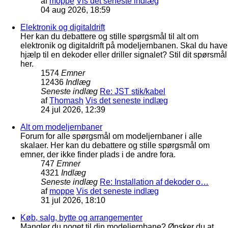
af
moppe
Vis det seneste indlæg
04 aug 2026, 18:59
Elektronik og digitaldrift
Her kan du debattere og stille spørgsmål til alt om
elektronik og digitaldrift på modeljernbanen. Skal du have
hjælp til en dekoder eller driller signalet? Stil dit spørsmål
her.
1574
Emner
12436
Indlæg
Seneste indlæg
Re: JST stik/kabel
af
Thomash
Vis det seneste indlæg
24 jul 2026, 12:39
Alt om modeljernbaner
Forum for alle spørgsmål om modeljernbaner i alle
skalaer. Her kan du debattere og stille spørgsmål om
emner, der ikke finder plads i de andre fora.
747
Emner
4321
Indlæg
Seneste indlæg
Re: Installation af dekoder o…
af
moppe
Vis det seneste indlæg
31 jul 2026, 18:10
Køb, salg, bytte og arrangementer
Mangler du noget til din modeljernbane? Ønsker du at