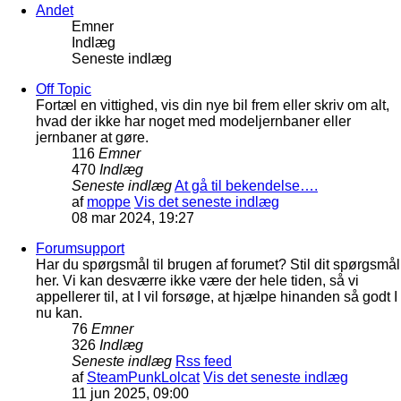
Andet
Emner
Indlæg
Seneste indlæg
Off Topic
Fortæl en vittighed, vis din nye bil frem eller skriv om alt,
hvad der ikke har noget med modeljernbaner eller
jernbaner at gøre.
116
Emner
470
Indlæg
Seneste indlæg
At gå til bekendelse….
af
moppe
Vis det seneste indlæg
08 mar 2024, 19:27
Forumsupport
Har du spørgsmål til brugen af forumet? Stil dit spørgsmål
her. Vi kan desværre ikke være der hele tiden, så vi
appellerer til, at I vil forsøge, at hjælpe hinanden så godt I
nu kan.
76
Emner
326
Indlæg
Seneste indlæg
Rss feed
af
SteamPunkLolcat
Vis det seneste indlæg
11 jun 2025, 09:00