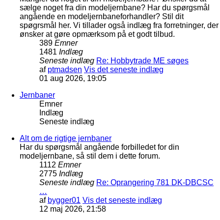
sælge noget fra din modeljernbane? Har du spørgsmål
angående en modeljernbaneforhandler? Stil dit
spøgrsmål her. Vi tillader også indlæg fra forretninger, der
ønsker at gøre opmærksom på et godt tilbud.
389
Emner
1481
Indlæg
Seneste indlæg
Re: Hobbytrade ME søges
af
ptmadsen
Vis det seneste indlæg
01 aug 2026, 19:05
Jernbaner
Emner
Indlæg
Seneste indlæg
Alt om de rigtige jernbaner
Har du spørgsmål angående forbilledet for din
modeljernbane, så stil dem i dette forum.
1112
Emner
2775
Indlæg
Seneste indlæg
Re: Oprangering 781 DK-DBCSC
…
af
bygger01
Vis det seneste indlæg
12 maj 2026, 21:58