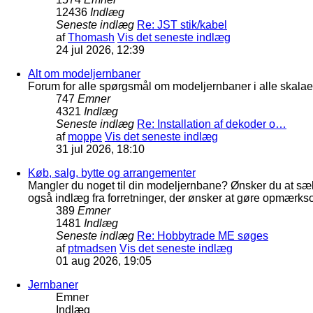
12436
Indlæg
Seneste indlæg
Re: JST stik/kabel
af
Thomash
Vis det seneste indlæg
24 jul 2026, 12:39
Alt om modeljernbaner
Forum for alle spørgsmål om modeljernbaner i alle skalaer
747
Emner
4321
Indlæg
Seneste indlæg
Re: Installation af dekoder o…
af
moppe
Vis det seneste indlæg
31 jul 2026, 18:10
Køb, salg, bytte og arrangementer
Mangler du noget til din modeljernbane? Ønsker du at sæl
også indlæg fra forretninger, der ønsker at gøre opmærkso
389
Emner
1481
Indlæg
Seneste indlæg
Re: Hobbytrade ME søges
af
ptmadsen
Vis det seneste indlæg
01 aug 2026, 19:05
Jernbaner
Emner
Indlæg