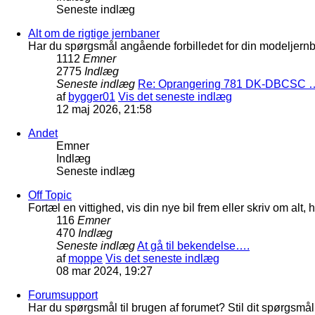
Seneste indlæg
Alt om de rigtige jernbaner
Har du spørgsmål angående forbilledet for din modeljernba
1112
Emner
2775
Indlæg
Seneste indlæg
Re: Oprangering 781 DK-DBCSC 
af
bygger01
Vis det seneste indlæg
12 maj 2026, 21:58
Andet
Emner
Indlæg
Seneste indlæg
Off Topic
Fortæl en vittighed, vis din nye bil frem eller skriv om al
116
Emner
470
Indlæg
Seneste indlæg
At gå til bekendelse….
af
moppe
Vis det seneste indlæg
08 mar 2024, 19:27
Forumsupport
Har du spørgsmål til brugen af forumet? Stil dit spørgsmål h