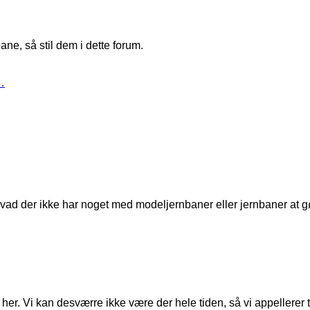
ne, så stil dem i dette forum.
…
t, hvad der ikke har noget med modeljernbaner eller jernbaner at g
er. Vi kan desværre ikke være der hele tiden, så vi appellerer til