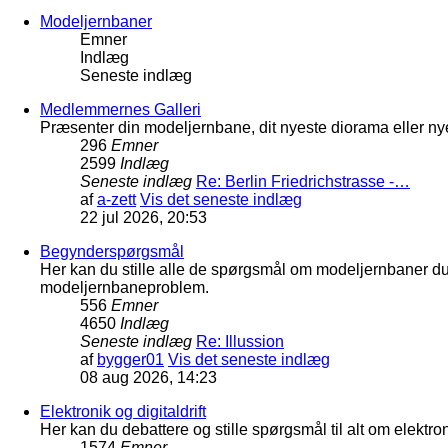
Modeljernbaner
Emner
Indlæg
Seneste indlæg
Medlemmernes Galleri
Præsenter din modeljernbane, dit nyeste diorama eller nye
296
Emner
2599
Indlæg
Seneste indlæg
Re: Berlin Friedrichstrasse -…
af
a-zett
Vis det seneste indlæg
22 jul 2026, 20:53
Begynderspørgsmål
Her kan du stille alle de spørgsmål om modeljernbaner d
modeljernbaneproblem.
556
Emner
4650
Indlæg
Seneste indlæg
Re: Illussion
af
bygger01
Vis det seneste indlæg
08 aug 2026, 14:23
Elektronik og digitaldrift
Her kan du debattere og stille spørgsmål til alt om elektron
1574
Emner