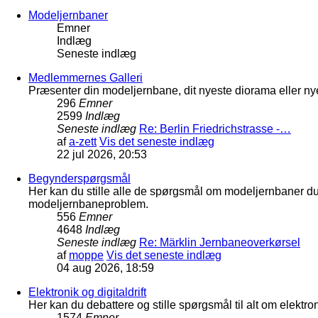
Modeljernbaner
Emner
Indlæg
Seneste indlæg
Medlemmernes Galleri
Præsenter din modeljernbane, dit nyeste diorama eller nye
296
Emner
2599
Indlæg
Seneste indlæg
Re: Berlin Friedrichstrasse -…
af
a-zett
Vis det seneste indlæg
22 jul 2026, 20:53
Begynderspørgsmål
Her kan du stille alle de spørgsmål om modeljernbaner d
modeljernbaneproblem.
556
Emner
4648
Indlæg
Seneste indlæg
Re: Märklin Jernbaneoverkørsel
af
moppe
Vis det seneste indlæg
04 aug 2026, 18:59
Elektronik og digitaldrift
Her kan du debattere og stille spørgsmål til alt om elektron
1574
Emner