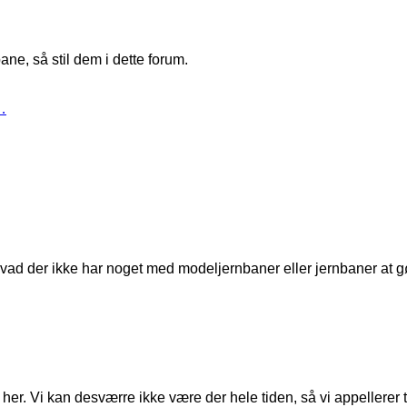
ne, så stil dem i dette forum.
…
t, hvad der ikke har noget med modeljernbaner eller jernbaner at g
er. Vi kan desværre ikke være der hele tiden, så vi appellerer til