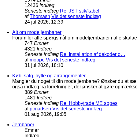
12436
Indlæg
Seneste indlæg
Re: JST stik/kabel
af
Thomash
Vis det seneste indlæg
24 jul 2026, 12:39
Alt om modeljernbaner
Forum for alle spørgsmål om modeljernbaner i alle skalaer
747
Emner
4321
Indlæg
Seneste indlæg
Re: Installation af dekoder o…
af
moppe
Vis det seneste indlæg
31 jul 2026, 18:10
Køb, salg, bytte og arrangementer
Mangler du noget til din modeljernbane? Ønsker du at sæl
også indlæg fra forretninger, der ønsker at gøre opmærkso
389
Emner
1481
Indlæg
Seneste indlæg
Re: Hobbytrade ME søges
af
ptmadsen
Vis det seneste indlæg
01 aug 2026, 19:05
Jernbaner
Emner
Indlæg