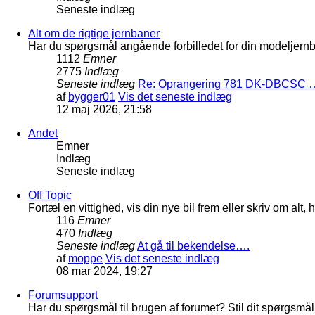
Seneste indlæg
Alt om de rigtige jernbaner
Har du spørgsmål angående forbilledet for din modeljernba
1112
Emner
2775
Indlæg
Seneste indlæg
Re: Oprangering 781 DK-DBCSC 
af
bygger01
Vis det seneste indlæg
12 maj 2026, 21:58
Andet
Emner
Indlæg
Seneste indlæg
Off Topic
Fortæl en vittighed, vis din nye bil frem eller skriv om al
116
Emner
470
Indlæg
Seneste indlæg
At gå til bekendelse….
af
moppe
Vis det seneste indlæg
08 mar 2024, 19:27
Forumsupport
Har du spørgsmål til brugen af forumet? Stil dit spørgsmål h