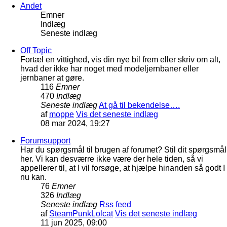
Andet
Emner
Indlæg
Seneste indlæg
Off Topic
Fortæl en vittighed, vis din nye bil frem eller skriv om alt,
hvad der ikke har noget med modeljernbaner eller
jernbaner at gøre.
116
Emner
470
Indlæg
Seneste indlæg
At gå til bekendelse….
af
moppe
Vis det seneste indlæg
08 mar 2024, 19:27
Forumsupport
Har du spørgsmål til brugen af forumet? Stil dit spørgsmål
her. Vi kan desværre ikke være der hele tiden, så vi
appellerer til, at I vil forsøge, at hjælpe hinanden så godt I
nu kan.
76
Emner
326
Indlæg
Seneste indlæg
Rss feed
af
SteamPunkLolcat
Vis det seneste indlæg
11 jun 2025, 09:00