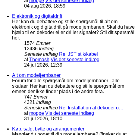
af
moppe
Vis det seneste indlæg
04 aug 2026, 18:59
Elektronik og digitaldrift
Her kan du debattere og stille spørgsmål til alt om
elektronik og digitaldrift på modeljernbanen. Skal du have
hjælp til en dekoder eller driller signalet? Stil dit spørsmål
her.
1574
Emner
12436
Indlæg
Seneste indlæg
Re: JST stik/kabel
af
Thomash
Vis det seneste indlæg
24 jul 2026, 12:39
Alt om modeljernbaner
Forum for alle spørgsmål om modeljernbaner i alle
skalaer. Her kan du debattere og stille spørgsmål om
emner, der ikke finder plads i de andre fora.
747
Emner
4321
Indlæg
Seneste indlæg
Re: Installation af dekoder o…
af
moppe
Vis det seneste indlæg
31 jul 2026, 18:10
Køb, salg, bytte og arrangementer
Mangler du noget til din modeljernbane? Ønsker du at