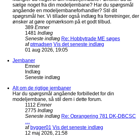
sælge noget fra din modeljernbane? Har du spørgsmål
angående en modeljernbaneforhandler? Stil dit
spøgrsmål her. Vi tillader også indlæg fra forretninger, der
ønsker at gøre opmærksom på et godt tilbud.
389
Emner
1481
Indlæg
Seneste indlæg
Re: Hobbytrade ME søges
af
ptmadsen
Vis det seneste indlæg
01 aug 2026, 19:05
Jernbaner
Emner
Indlæg
Seneste indlæg
Alt om de rigtige jernbaner
Har du spørgsmål angående forbilledet for din
modeljernbane, så stil dem i dette forum.
1112
Emner
2775
Indlæg
Seneste indlæg
Re: Oprangering 781 DK-DBCSC
…
af
bygger01
Vis det seneste indlæg
12 maj 2026, 21:58