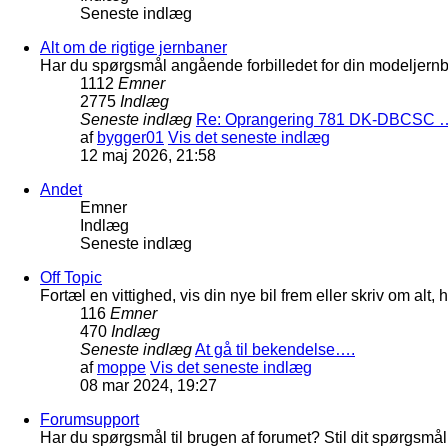
Seneste indlæg
Alt om de rigtige jernbaner
Har du spørgsmål angående forbilledet for din modeljernba
1112
Emner
2775
Indlæg
Seneste indlæg
Re: Oprangering 781 DK-DBCSC 
af
bygger01
Vis det seneste indlæg
12 maj 2026, 21:58
Andet
Emner
Indlæg
Seneste indlæg
Off Topic
Fortæl en vittighed, vis din nye bil frem eller skriv om al
116
Emner
470
Indlæg
Seneste indlæg
At gå til bekendelse….
af
moppe
Vis det seneste indlæg
08 mar 2024, 19:27
Forumsupport
Har du spørgsmål til brugen af forumet? Stil dit spørgsmål h