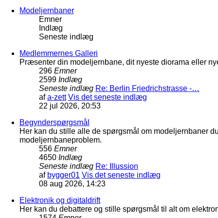
Modeljernbaner
Emner
Indlæg
Seneste indlæg
Medlemmernes Galleri
Præsenter din modeljernbane, dit nyeste diorama eller nye
296
Emner
2599
Indlæg
Seneste indlæg
Re: Berlin Friedrichstrasse -…
af
a-zett
Vis det seneste indlæg
22 jul 2026, 20:53
Begynderspørgsmål
Her kan du stille alle de spørgsmål om modeljernbaner d
modeljernbaneproblem.
556
Emner
4650
Indlæg
Seneste indlæg
Re: Illussion
af
bygger01
Vis det seneste indlæg
08 aug 2026, 14:23
Elektronik og digitaldrift
Her kan du debattere og stille spørgsmål til alt om elektron
1574
Emner