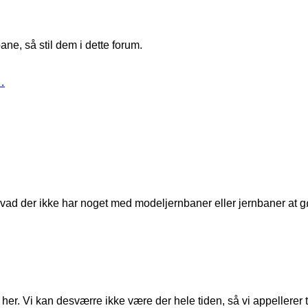
ne, så stil dem i dette forum.
…
t, hvad der ikke har noget med modeljernbaner eller jernbaner at g
er. Vi kan desværre ikke være der hele tiden, så vi appellerer til