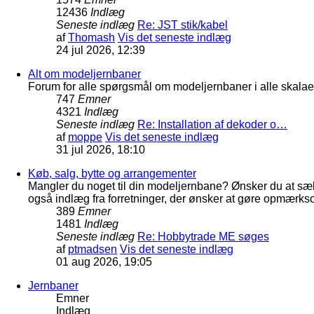
12436
Indlæg
Seneste indlæg
Re: JST stik/kabel
af
Thomash
Vis det seneste indlæg
24 jul 2026, 12:39
Alt om modeljernbaner
Forum for alle spørgsmål om modeljernbaner i alle skalaer
747
Emner
4321
Indlæg
Seneste indlæg
Re: Installation af dekoder o…
af
moppe
Vis det seneste indlæg
31 jul 2026, 18:10
Køb, salg, bytte og arrangementer
Mangler du noget til din modeljernbane? Ønsker du at sæl
også indlæg fra forretninger, der ønsker at gøre opmærkso
389
Emner
1481
Indlæg
Seneste indlæg
Re: Hobbytrade ME søges
af
ptmadsen
Vis det seneste indlæg
01 aug 2026, 19:05
Jernbaner
Emner
Indlæg