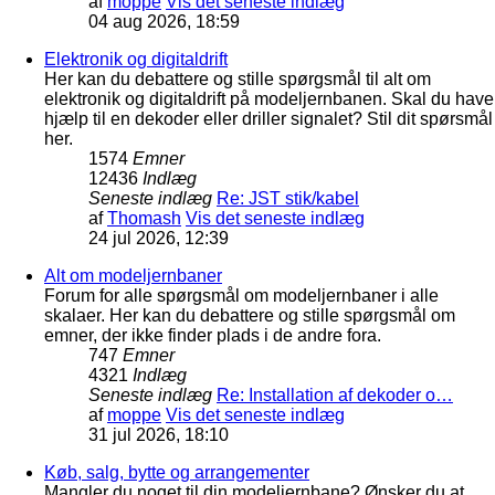
af
moppe
Vis det seneste indlæg
04 aug 2026, 18:59
Elektronik og digitaldrift
Her kan du debattere og stille spørgsmål til alt om
elektronik og digitaldrift på modeljernbanen. Skal du have
hjælp til en dekoder eller driller signalet? Stil dit spørsmål
her.
1574
Emner
12436
Indlæg
Seneste indlæg
Re: JST stik/kabel
af
Thomash
Vis det seneste indlæg
24 jul 2026, 12:39
Alt om modeljernbaner
Forum for alle spørgsmål om modeljernbaner i alle
skalaer. Her kan du debattere og stille spørgsmål om
emner, der ikke finder plads i de andre fora.
747
Emner
4321
Indlæg
Seneste indlæg
Re: Installation af dekoder o…
af
moppe
Vis det seneste indlæg
31 jul 2026, 18:10
Køb, salg, bytte og arrangementer
Mangler du noget til din modeljernbane? Ønsker du at