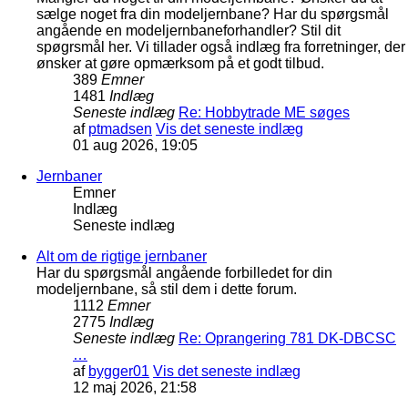
sælge noget fra din modeljernbane? Har du spørgsmål
angående en modeljernbaneforhandler? Stil dit
spøgrsmål her. Vi tillader også indlæg fra forretninger, der
ønsker at gøre opmærksom på et godt tilbud.
389
Emner
1481
Indlæg
Seneste indlæg
Re: Hobbytrade ME søges
af
ptmadsen
Vis det seneste indlæg
01 aug 2026, 19:05
Jernbaner
Emner
Indlæg
Seneste indlæg
Alt om de rigtige jernbaner
Har du spørgsmål angående forbilledet for din
modeljernbane, så stil dem i dette forum.
1112
Emner
2775
Indlæg
Seneste indlæg
Re: Oprangering 781 DK-DBCSC
…
af
bygger01
Vis det seneste indlæg
12 maj 2026, 21:58