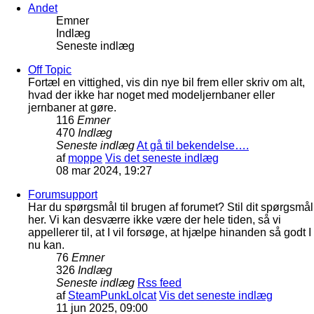
Andet
Emner
Indlæg
Seneste indlæg
Off Topic
Fortæl en vittighed, vis din nye bil frem eller skriv om alt,
hvad der ikke har noget med modeljernbaner eller
jernbaner at gøre.
116
Emner
470
Indlæg
Seneste indlæg
At gå til bekendelse….
af
moppe
Vis det seneste indlæg
08 mar 2024, 19:27
Forumsupport
Har du spørgsmål til brugen af forumet? Stil dit spørgsmål
her. Vi kan desværre ikke være der hele tiden, så vi
appellerer til, at I vil forsøge, at hjælpe hinanden så godt I
nu kan.
76
Emner
326
Indlæg
Seneste indlæg
Rss feed
af
SteamPunkLolcat
Vis det seneste indlæg
11 jun 2025, 09:00