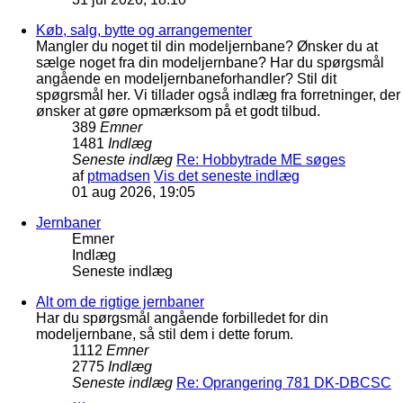
Køb, salg, bytte og arrangementer
Mangler du noget til din modeljernbane? Ønsker du at
sælge noget fra din modeljernbane? Har du spørgsmål
angående en modeljernbaneforhandler? Stil dit
spøgrsmål her. Vi tillader også indlæg fra forretninger, der
ønsker at gøre opmærksom på et godt tilbud.
389
Emner
1481
Indlæg
Seneste indlæg
Re: Hobbytrade ME søges
af
ptmadsen
Vis det seneste indlæg
01 aug 2026, 19:05
Jernbaner
Emner
Indlæg
Seneste indlæg
Alt om de rigtige jernbaner
Har du spørgsmål angående forbilledet for din
modeljernbane, så stil dem i dette forum.
1112
Emner
2775
Indlæg
Seneste indlæg
Re: Oprangering 781 DK-DBCSC
…