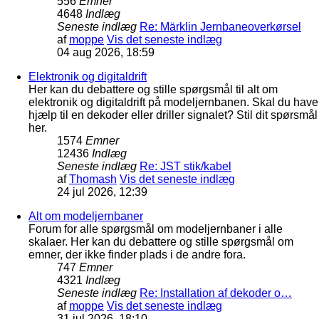
556
Emner
4648
Indlæg
Seneste indlæg
Re: Märklin Jernbaneoverkørsel
af
moppe
Vis det seneste indlæg
04 aug 2026, 18:59
Elektronik og digitaldrift
Her kan du debattere og stille spørgsmål til alt om
elektronik og digitaldrift på modeljernbanen. Skal du have
hjælp til en dekoder eller driller signalet? Stil dit spørsmål
her.
1574
Emner
12436
Indlæg
Seneste indlæg
Re: JST stik/kabel
af
Thomash
Vis det seneste indlæg
24 jul 2026, 12:39
Alt om modeljernbaner
Forum for alle spørgsmål om modeljernbaner i alle
skalaer. Her kan du debattere og stille spørgsmål om
emner, der ikke finder plads i de andre fora.
747
Emner
4321
Indlæg
Seneste indlæg
Re: Installation af dekoder o…
af
moppe
Vis det seneste indlæg
31 jul 2026, 18:10