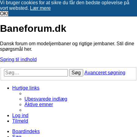
Vi bruger cookies for at sikre du får den bedste oplevelse på
vort websted.
Lær mere
OK!
Baneforum.dk
Dansk forum om modeljernbaner og rigtige jernbaner. Stil dine
spørgsmål her.
Spring til indhold
Søg
Avanceret søgning
Hurtige links
Ubesvarede indlæg
Aktive emner
Log ind
Tilmeld
Boardindeks
Søg