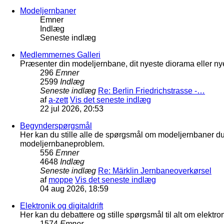
Modeljernbaner
Emner
Indlæg
Seneste indlæg
Medlemmernes Galleri
Præsenter din modeljernbane, dit nyeste diorama eller nye
296
Emner
2599
Indlæg
Seneste indlæg
Re: Berlin Friedrichstrasse -…
af
a-zett
Vis det seneste indlæg
22 jul 2026, 20:53
Begynderspørgsmål
Her kan du stille alle de spørgsmål om modeljernbaner d
modeljernbaneproblem.
556
Emner
4648
Indlæg
Seneste indlæg
Re: Märklin Jernbaneoverkørsel
af
moppe
Vis det seneste indlæg
04 aug 2026, 18:59
Elektronik og digitaldrift
Her kan du debattere og stille spørgsmål til alt om elektron
1574
Emner