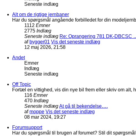
Seneste indlæg
Alt om de rigtige jernbaner
Har du spørgsmål angående forbilledet for din modeljernba
1112
Emner
2775
Indlæg
Seneste indlæg
Re: Oprangering 781 DK-DBCSC 
af
bygger01
Vis det seneste indlæg
12 maj 2026, 21:58
Andet
Emner
Indlæg
Seneste indlæg
Off Topic
Fortæl en vittighed, vis din nye bil frem eller skriv om al
116
Emner
470
Indlæg
Seneste indlæg
At gå til bekendelse….
af
moppe
Vis det seneste indlæg
08 mar 2024, 19:27
Forumsupport
Har du spørgsmål til brugen af forumet? Stil dit spørgsmål h