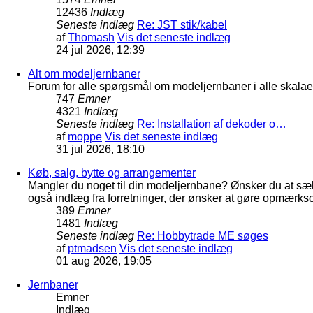
12436
Indlæg
Seneste indlæg
Re: JST stik/kabel
af
Thomash
Vis det seneste indlæg
24 jul 2026, 12:39
Alt om modeljernbaner
Forum for alle spørgsmål om modeljernbaner i alle skalaer
747
Emner
4321
Indlæg
Seneste indlæg
Re: Installation af dekoder o…
af
moppe
Vis det seneste indlæg
31 jul 2026, 18:10
Køb, salg, bytte og arrangementer
Mangler du noget til din modeljernbane? Ønsker du at sæl
også indlæg fra forretninger, der ønsker at gøre opmærkso
389
Emner
1481
Indlæg
Seneste indlæg
Re: Hobbytrade ME søges
af
ptmadsen
Vis det seneste indlæg
01 aug 2026, 19:05
Jernbaner
Emner
Indlæg