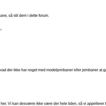
ne, så stil dem i dette forum.
…
t, hvad der ikke har noget med modeljernbaner eller jernbaner at g
er. Vi kan desværre ikke være der hele tiden, så vi appellerer til