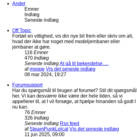
Andet
Emner
Indlæg
Seneste indlæg
Off Topic
Fortæl en vittighed, vis din nye bil frem eller skriv om alt,
hvad der ikke har noget med modeljernbaner eller
jernbaner at gøre.
116
Emner
470
Indlæg
Seneste indlæg
At gå til bekendelse….
af
moppe
Vis det seneste indlæg
08 mar 2024, 19:27
Forumsupport
Har du spørgsmål til brugen af forumet? Stil dit spørgsmål
her. Vi kan desværre ikke være der hele tiden, så vi
appellerer til, at I vil forsøge, at hjælpe hinanden så godt I
nu kan.
76
Emner
326
Indlæg
Seneste indlæg
Rss feed
af
SteamPunkLolcat
Vis det seneste indlæg
11 jun 2025, 09:00