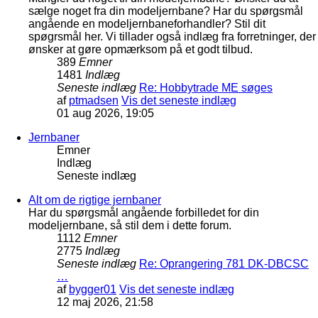
sælge noget fra din modeljernbane? Har du spørgsmål
angående en modeljernbaneforhandler? Stil dit
spøgrsmål her. Vi tillader også indlæg fra forretninger, der
ønsker at gøre opmærksom på et godt tilbud.
389
Emner
1481
Indlæg
Seneste indlæg
Re: Hobbytrade ME søges
af
ptmadsen
Vis det seneste indlæg
01 aug 2026, 19:05
Jernbaner
Emner
Indlæg
Seneste indlæg
Alt om de rigtige jernbaner
Har du spørgsmål angående forbilledet for din
modeljernbane, så stil dem i dette forum.
1112
Emner
2775
Indlæg
Seneste indlæg
Re: Oprangering 781 DK-DBCSC
…
af
bygger01
Vis det seneste indlæg
12 maj 2026, 21:58