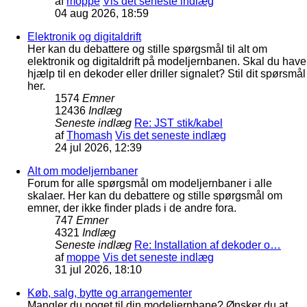
af
moppe
Vis det seneste indlæg
04 aug 2026, 18:59
Elektronik og digitaldrift
Her kan du debattere og stille spørgsmål til alt om
elektronik og digitaldrift på modeljernbanen. Skal du have
hjælp til en dekoder eller driller signalet? Stil dit spørsmål
her.
1574
Emner
12436
Indlæg
Seneste indlæg
Re: JST stik/kabel
af
Thomash
Vis det seneste indlæg
24 jul 2026, 12:39
Alt om modeljernbaner
Forum for alle spørgsmål om modeljernbaner i alle
skalaer. Her kan du debattere og stille spørgsmål om
emner, der ikke finder plads i de andre fora.
747
Emner
4321
Indlæg
Seneste indlæg
Re: Installation af dekoder o…
af
moppe
Vis det seneste indlæg
31 jul 2026, 18:10
Køb, salg, bytte og arrangementer
Mangler du noget til din modeljernbane? Ønsker du at