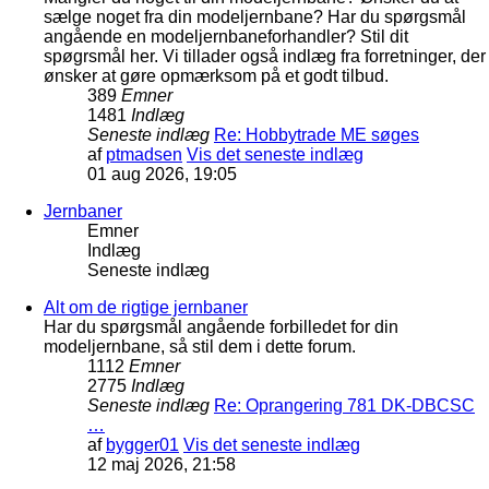
sælge noget fra din modeljernbane? Har du spørgsmål
angående en modeljernbaneforhandler? Stil dit
spøgrsmål her. Vi tillader også indlæg fra forretninger, der
ønsker at gøre opmærksom på et godt tilbud.
389
Emner
1481
Indlæg
Seneste indlæg
Re: Hobbytrade ME søges
af
ptmadsen
Vis det seneste indlæg
01 aug 2026, 19:05
Jernbaner
Emner
Indlæg
Seneste indlæg
Alt om de rigtige jernbaner
Har du spørgsmål angående forbilledet for din
modeljernbane, så stil dem i dette forum.
1112
Emner
2775
Indlæg
Seneste indlæg
Re: Oprangering 781 DK-DBCSC
…
af
bygger01
Vis det seneste indlæg
12 maj 2026, 21:58