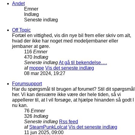
Andet
Emner
Indlæg
Seneste indlæg
Off Topic
Fortæl en vittighed, vis din nye bil frem eller skriv om alt,
hvad der ikke har noget med modeljernbaner eller
jernbaner at gøre.
116
Emner
470
Indlæg
Seneste indlæg
At gå til bekendelse….
af
moppe
Vis det seneste indlæg
08 mar 2024, 19:27
Forumsupport
Har du spørgsmål til brugen af forumet? Stil dit spørgsmål
her. Vi kan desværre ikke være der hele tiden, så vi
appellerer til, at I vil forsøge, at hjælpe hinanden så godt I
nu kan.
76
Emner
326
Indlæg
Seneste indlæg
Rss feed
af
SteamPunkLolcat
Vis det seneste indlæg
11 jun 2025, 09:00