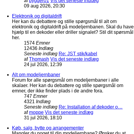
af
bygger01
Vis det seneste indlæg
09 aug 2026, 20:30
Elektronik og digitaldrift
Her kan du debattere og stille spørgsmål til alt om
elektronik og digitaldrift på modeljernbanen. Skal du have
hjælp til en dekoder eller driller signalet? Stil dit spørsmål
her.
1574
Emner
12436
Indlæg
Seneste indlæg
Re: JST stik/kabel
af
Thomash
Vis det seneste indlæg
24 jul 2026, 12:39
Alt om modeljernbaner
Forum for alle spørgsmål om modeljernbaner i alle
skalaer. Her kan du debattere og stille spørgsmål om
emner, der ikke finder plads i de andre fora.
747
Emner
4321
Indlæg
Seneste indlæg
Re: Installation af dekoder o…
af
moppe
Vis det seneste indlæg
31 jul 2026, 18:10
Køb, salg, bytte og arrangementer
Mangler du noget til din modeljernbane? Ønsker du at