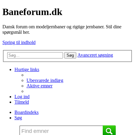
Baneforum.dk
Dansk forum om modeljernbaner og rigtige jernbaner. Stil dine
spørgsmål her.
Spring til indhold
Avanceret søgning
Søg
Hurtige links
Ubesvarede indlæg
Aktive emner
Log ind
Tilmeld
Boardindeks
Søg