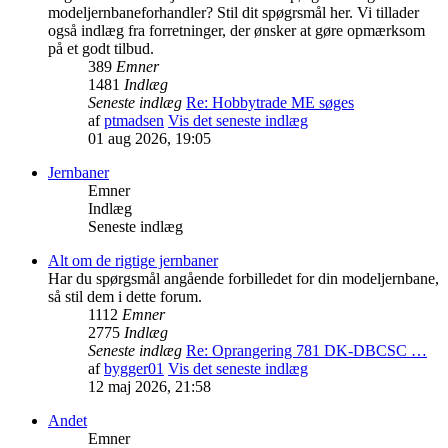
modeljernbaneforhandler? Stil dit spøgrsmål her. Vi tillader
også indlæg fra forretninger, der ønsker at gøre opmærksom
på et godt tilbud.
389
Emner
1481
Indlæg
Seneste indlæg
Re: Hobbytrade ME søges
af
ptmadsen
Vis det seneste indlæg
01 aug 2026, 19:05
Jernbaner
Emner
Indlæg
Seneste indlæg
Alt om de rigtige jernbaner
Har du spørgsmål angående forbilledet for din modeljernbane,
så stil dem i dette forum.
1112
Emner
2775
Indlæg
Seneste indlæg
Re: Oprangering 781 DK-DBCSC …
af
bygger01
Vis det seneste indlæg
12 maj 2026, 21:58
Andet
Emner