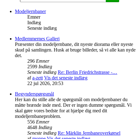
Modeljernbaner
Emner
Indlæg
Seneste indlæg
Medlemmernes Galleri
Præsenter din modeljernbane, dit nyeste diorama eller nyeste
skud på samlingen. Husk at bruge billeder, så vi alle kan nyde
det.
296
Emner
2599
Indlæg
Seneste indlæg
Re: Berlin Friedrichstrasse -…
af
a-zett
Vis det seneste indlæg
22 jul 2026, 20:53
Begynderspørgsmål
Her kan du stille alle de spørgsmål om modeljernbaner du
måtte brænde inde med. Der er ingen dumme spørgsmål. Vi
skal gøre vores bedste for at hjælpe dig med dit
modeljernbaneproblem.
556
Emner
4648
Indlæg
Seneste indlæg
Re: Märklin Jernbaneoverkørsel
af
moppe
Vis det seneste indlæg