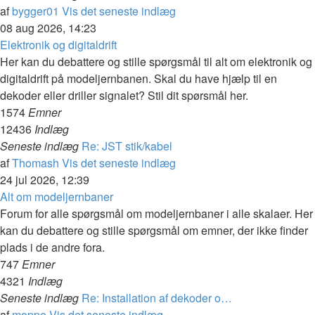
af
bygger01
Vis det seneste indlæg
08 aug 2026, 14:23
Elektronik og digitaldrift
Her kan du debattere og stille spørgsmål til alt om elektronik og
digitaldrift på modeljernbanen. Skal du have hjælp til en
dekoder eller driller signalet? Stil dit spørsmål her.
1574
Emner
12436
Indlæg
Seneste indlæg
Re: JST stik/kabel
af
Thomash
Vis det seneste indlæg
24 jul 2026, 12:39
Alt om modeljernbaner
Forum for alle spørgsmål om modeljernbaner i alle skalaer. Her
kan du debattere og stille spørgsmål om emner, der ikke finder
plads i de andre fora.
747
Emner
4321
Indlæg
Seneste indlæg
Re: Installation af dekoder o…
af
moppe
Vis det seneste indlæg