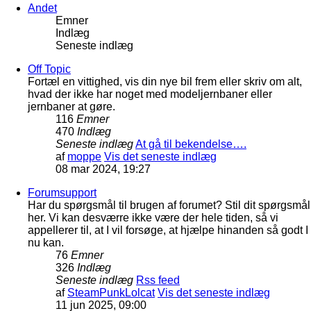
Andet
Emner
Indlæg
Seneste indlæg
Off Topic
Fortæl en vittighed, vis din nye bil frem eller skriv om alt,
hvad der ikke har noget med modeljernbaner eller
jernbaner at gøre.
116
Emner
470
Indlæg
Seneste indlæg
At gå til bekendelse….
af
moppe
Vis det seneste indlæg
08 mar 2024, 19:27
Forumsupport
Har du spørgsmål til brugen af forumet? Stil dit spørgsmål
her. Vi kan desværre ikke være der hele tiden, så vi
appellerer til, at I vil forsøge, at hjælpe hinanden så godt I
nu kan.
76
Emner
326
Indlæg
Seneste indlæg
Rss feed
af
SteamPunkLolcat
Vis det seneste indlæg
11 jun 2025, 09:00