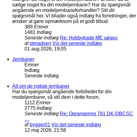
sælge noget fra din modeljernbane? Har du spørgsmål
angående en modeljernbaneforhandler? Stil dit
spøgrsmål her. Vi tillader også indlæg fra forretninger, der
ønsker at gøre opmærksom på et godt tilbud.
389
Emner
1481
Indlæg
Seneste indlæg
Re: Hobbytrade ME søges
af
ptmadsen
Vis det seneste indlæg
01 aug 2026, 19:05
Jernbaner
Emner
Indlæg
Seneste indlæg
Alt om de rigtige jernbaner
Har du spørgsmål angående forbilledet for din
modeljernbane, så stil dem i dette forum.
1112
Emner
2775
Indlæg
Seneste indlæg
Re: Oprangering 781 DK-DBCSC
…
af
bygger01
Vis det seneste indlæg
12 maj 2026, 21:58