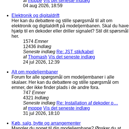
af
moppe
Vis det seneste indlæg
04 aug 2026, 18:59
Elektronik og digitaldrift
Her kan du debattere og stille spørgsmål til alt om
elektronik og digitaldrift på modeljernbanen. Skal du have
hjælp til en dekoder eller driller signalet? Stil dit spørsmål
her.
1574
Emner
12436
Indlæg
Seneste indlæg
Re: JST stik/kabel
af
Thomash
Vis det seneste indlæg
24 jul 2026, 12:39
Alt om modeljernbaner
Forum for alle spørgsmål om modeljernbaner i alle
skalaer. Her kan du debattere og stille spørgsmål om
emner, der ikke finder plads i de andre fora.
747
Emner
4321
Indlæg
Seneste indlæg
Re: Installation af dekoder o…
af
moppe
Vis det seneste indlæg
31 jul 2026, 18:10
Køb, salg, bytte og arrangementer
Mangler du noget til din modeljernbane? Ønsker du at