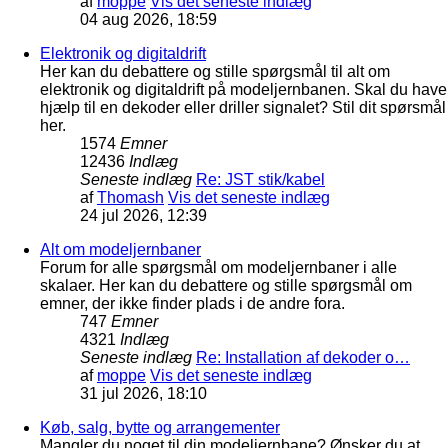
af
moppe
Vis det seneste indlæg
04 aug 2026, 18:59
Elektronik og digitaldrift
Her kan du debattere og stille spørgsmål til alt om
elektronik og digitaldrift på modeljernbanen. Skal du have
hjælp til en dekoder eller driller signalet? Stil dit spørsmål
her.
1574
Emner
12436
Indlæg
Seneste indlæg
Re: JST stik/kabel
af
Thomash
Vis det seneste indlæg
24 jul 2026, 12:39
Alt om modeljernbaner
Forum for alle spørgsmål om modeljernbaner i alle
skalaer. Her kan du debattere og stille spørgsmål om
emner, der ikke finder plads i de andre fora.
747
Emner
4321
Indlæg
Seneste indlæg
Re: Installation af dekoder o…
af
moppe
Vis det seneste indlæg
31 jul 2026, 18:10
Køb, salg, bytte og arrangementer
Mangler du noget til din modeljernbane? Ønsker du at