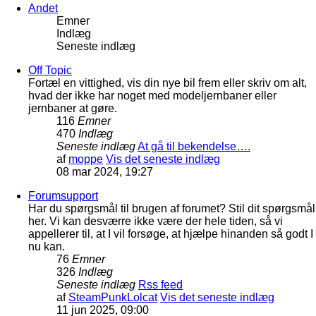
Andet
Emner
Indlæg
Seneste indlæg
Off Topic
Fortæl en vittighed, vis din nye bil frem eller skriv om alt,
hvad der ikke har noget med modeljernbaner eller
jernbaner at gøre.
116
Emner
470
Indlæg
Seneste indlæg
At gå til bekendelse….
af
moppe
Vis det seneste indlæg
08 mar 2024, 19:27
Forumsupport
Har du spørgsmål til brugen af forumet? Stil dit spørgsmål
her. Vi kan desværre ikke være der hele tiden, så vi
appellerer til, at I vil forsøge, at hjælpe hinanden så godt I
nu kan.
76
Emner
326
Indlæg
Seneste indlæg
Rss feed
af
SteamPunkLolcat
Vis det seneste indlæg
11 jun 2025, 09:00