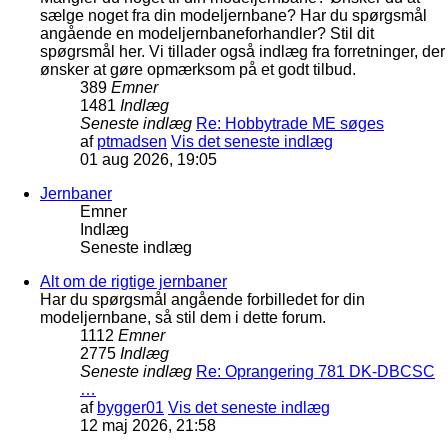
sælge noget fra din modeljernbane? Har du spørgsmål
angående en modeljernbaneforhandler? Stil dit
spøgrsmål her. Vi tillader også indlæg fra forretninger, der
ønsker at gøre opmærksom på et godt tilbud.
389
Emner
1481
Indlæg
Seneste indlæg
Re: Hobbytrade ME søges
af
ptmadsen
Vis det seneste indlæg
01 aug 2026, 19:05
Jernbaner
Emner
Indlæg
Seneste indlæg
Alt om de rigtige jernbaner
Har du spørgsmål angående forbilledet for din
modeljernbane, så stil dem i dette forum.
1112
Emner
2775
Indlæg
Seneste indlæg
Re: Oprangering 781 DK-DBCSC
…
af
bygger01
Vis det seneste indlæg
12 maj 2026, 21:58