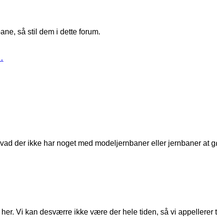
ne, så stil dem i dette forum.
…
t, hvad der ikke har noget med modeljernbaner eller jernbaner at g
er. Vi kan desværre ikke være der hele tiden, så vi appellerer til