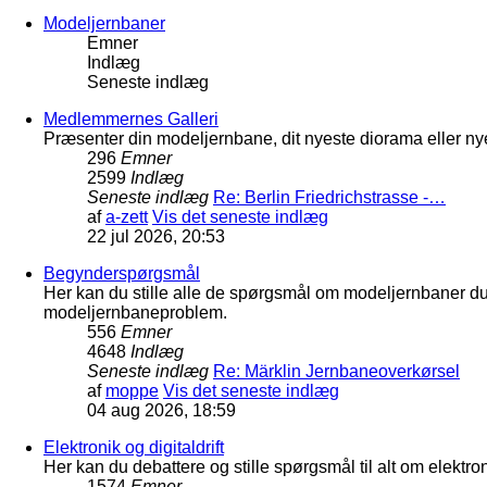
Modeljernbaner
Emner
Indlæg
Seneste indlæg
Medlemmernes Galleri
Præsenter din modeljernbane, dit nyeste diorama eller nye
296
Emner
2599
Indlæg
Seneste indlæg
Re: Berlin Friedrichstrasse -…
af
a-zett
Vis det seneste indlæg
22 jul 2026, 20:53
Begynderspørgsmål
Her kan du stille alle de spørgsmål om modeljernbaner d
modeljernbaneproblem.
556
Emner
4648
Indlæg
Seneste indlæg
Re: Märklin Jernbaneoverkørsel
af
moppe
Vis det seneste indlæg
04 aug 2026, 18:59
Elektronik og digitaldrift
Her kan du debattere og stille spørgsmål til alt om elektron
1574
Emner