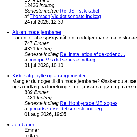
12436
Indlæg
Seneste indlæg
Re: JST stik/kabel
af
Thomash
Vis det seneste indlæg
24 jul 2026, 12:39
Alt om modeljernbaner
Forum for alle spørgsmål om modeljernbaner i alle skalaer
747
Emner
4321
Indlæg
Seneste indlæg
Re: Installation af dekoder o…
af
moppe
Vis det seneste indlæg
31 jul 2026, 18:10
Køb, salg, bytte og arrangementer
Mangler du noget til din modeljernbane? Ønsker du at sæl
også indlæg fra forretninger, der ønsker at gøre opmærkso
389
Emner
1481
Indlæg
Seneste indlæg
Re: Hobbytrade ME søges
af
ptmadsen
Vis det seneste indlæg
01 aug 2026, 19:05
Jernbaner
Emner
Indlæg