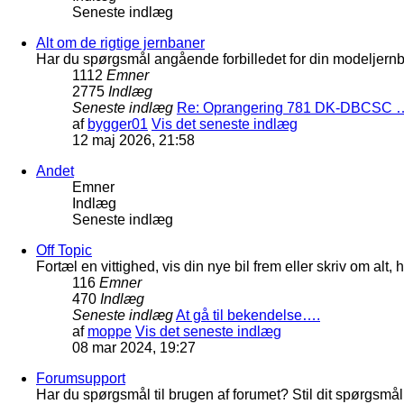
Seneste indlæg
Alt om de rigtige jernbaner
Har du spørgsmål angående forbilledet for din modeljernba
1112
Emner
2775
Indlæg
Seneste indlæg
Re: Oprangering 781 DK-DBCSC 
af
bygger01
Vis det seneste indlæg
12 maj 2026, 21:58
Andet
Emner
Indlæg
Seneste indlæg
Off Topic
Fortæl en vittighed, vis din nye bil frem eller skriv om al
116
Emner
470
Indlæg
Seneste indlæg
At gå til bekendelse….
af
moppe
Vis det seneste indlæg
08 mar 2024, 19:27
Forumsupport
Har du spørgsmål til brugen af forumet? Stil dit spørgsmål h