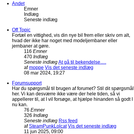
Andet
Emner
Indlæg
Seneste indlæg
Off Topic
Fortæl en vittighed, vis din nye bil frem eller skriv om alt,
hvad der ikke har noget med modeljernbaner eller
jernbaner at gøre.
116
Emner
470
Indlæg
Seneste indlæg
At gå til bekendelse….
af
moppe
Vis det seneste indlæg
08 mar 2024, 19:27
Forumsupport
Har du spørgsmål til brugen af forumet? Stil dit spørgsmål
her. Vi kan desværre ikke være der hele tiden, så vi
appellerer til, at I vil forsøge, at hjælpe hinanden så godt I
nu kan.
76
Emner
326
Indlæg
Seneste indlæg
Rss feed
af
SteamPunkLolcat
Vis det seneste indlæg
11 jun 2025, 09:00