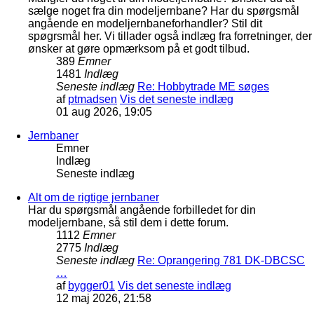
sælge noget fra din modeljernbane? Har du spørgsmål
angående en modeljernbaneforhandler? Stil dit
spøgrsmål her. Vi tillader også indlæg fra forretninger, der
ønsker at gøre opmærksom på et godt tilbud.
389
Emner
1481
Indlæg
Seneste indlæg
Re: Hobbytrade ME søges
af
ptmadsen
Vis det seneste indlæg
01 aug 2026, 19:05
Jernbaner
Emner
Indlæg
Seneste indlæg
Alt om de rigtige jernbaner
Har du spørgsmål angående forbilledet for din
modeljernbane, så stil dem i dette forum.
1112
Emner
2775
Indlæg
Seneste indlæg
Re: Oprangering 781 DK-DBCSC
…
af
bygger01
Vis det seneste indlæg
12 maj 2026, 21:58