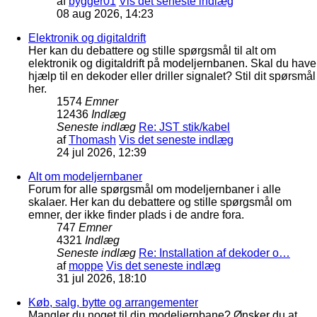
af
bygger01
Vis det seneste indlæg
08 aug 2026, 14:23
Elektronik og digitaldrift
Her kan du debattere og stille spørgsmål til alt om
elektronik og digitaldrift på modeljernbanen. Skal du have
hjælp til en dekoder eller driller signalet? Stil dit spørsmål
her.
1574
Emner
12436
Indlæg
Seneste indlæg
Re: JST stik/kabel
af
Thomash
Vis det seneste indlæg
24 jul 2026, 12:39
Alt om modeljernbaner
Forum for alle spørgsmål om modeljernbaner i alle
skalaer. Her kan du debattere og stille spørgsmål om
emner, der ikke finder plads i de andre fora.
747
Emner
4321
Indlæg
Seneste indlæg
Re: Installation af dekoder o…
af
moppe
Vis det seneste indlæg
31 jul 2026, 18:10
Køb, salg, bytte og arrangementer
Mangler du noget til din modeljernbane? Ønsker du at