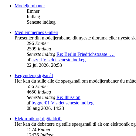
Modeljernbaner
Emner
Indlæg
Seneste indlæg
Medlemmernes Galleri
Præsenter din modeljernbane, dit nyeste diorama eller nyeste sk
296
Emner
2599
Indlæg
Seneste indlæg
Re: Berlin Friedrichstrasse -…
af
a-zett
Vis det seneste indlæg
22 jul 2026, 20:53
Begynderspørgsmål
Her kan du stille alle de spørgsmål om modeljernbaner du mått
556
Emner
4650
Indlæg
Seneste indlæg
Re: Illussion
af
bygger01
Vis det seneste indlæg
08 aug 2026, 14:23
Elektronik og digitaldrift
Her kan du debattere og stille spørgsmål til alt om elektronik og 
1574
Emner
12436
Indlæg