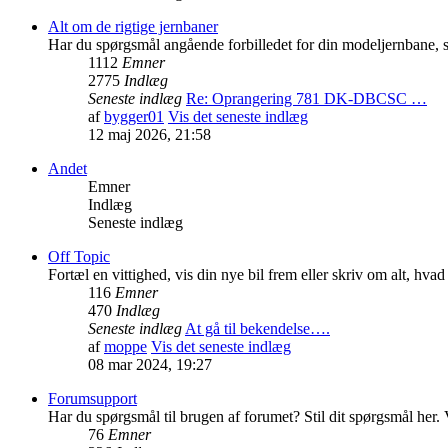
Alt om de rigtige jernbaner
Har du spørgsmål angående forbilledet for din modeljernbane, så
1112
Emner
2775
Indlæg
Seneste indlæg
Re: Oprangering 781 DK-DBCSC …
af
bygger01
Vis det seneste indlæg
12 maj 2026, 21:58
Andet
Emner
Indlæg
Seneste indlæg
Off Topic
Fortæl en vittighed, vis din nye bil frem eller skriv om alt, hva
116
Emner
470
Indlæg
Seneste indlæg
At gå til bekendelse….
af
moppe
Vis det seneste indlæg
08 mar 2024, 19:27
Forumsupport
Har du spørgsmål til brugen af forumet? Stil dit spørgsmål her. V
76
Emner