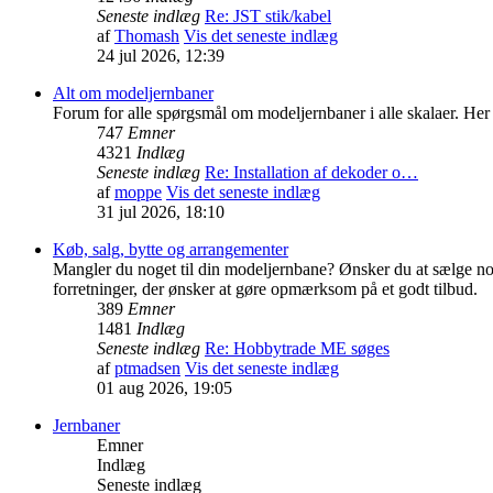
Seneste indlæg
Re: JST stik/kabel
af
Thomash
Vis det seneste indlæg
24 jul 2026, 12:39
Alt om modeljernbaner
Forum for alle spørgsmål om modeljernbaner i alle skalaer. Her 
747
Emner
4321
Indlæg
Seneste indlæg
Re: Installation af dekoder o…
af
moppe
Vis det seneste indlæg
31 jul 2026, 18:10
Køb, salg, bytte og arrangementer
Mangler du noget til din modeljernbane? Ønsker du at sælge nog
forretninger, der ønsker at gøre opmærksom på et godt tilbud.
389
Emner
1481
Indlæg
Seneste indlæg
Re: Hobbytrade ME søges
af
ptmadsen
Vis det seneste indlæg
01 aug 2026, 19:05
Jernbaner
Emner
Indlæg
Seneste indlæg