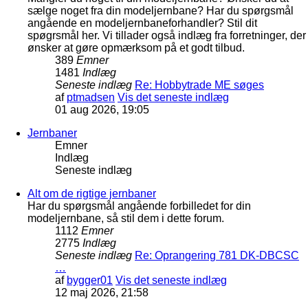
sælge noget fra din modeljernbane? Har du spørgsmål
angående en modeljernbaneforhandler? Stil dit
spøgrsmål her. Vi tillader også indlæg fra forretninger, der
ønsker at gøre opmærksom på et godt tilbud.
389
Emner
1481
Indlæg
Seneste indlæg
Re: Hobbytrade ME søges
af
ptmadsen
Vis det seneste indlæg
01 aug 2026, 19:05
Jernbaner
Emner
Indlæg
Seneste indlæg
Alt om de rigtige jernbaner
Har du spørgsmål angående forbilledet for din
modeljernbane, så stil dem i dette forum.
1112
Emner
2775
Indlæg
Seneste indlæg
Re: Oprangering 781 DK-DBCSC
…
af
bygger01
Vis det seneste indlæg
12 maj 2026, 21:58