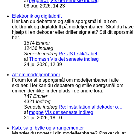
af
bygger01
Vis det seneste indlæg
08 aug 2026, 14:23
Elektronik og digitaldrift
Her kan du debattere og stille spørgsmål til alt om
elektronik og digitaldrift på modeljernbanen. Skal du have
hjælp til en dekoder eller driller signalet? Stil dit spørsmål
her.
1574
Emner
12436
Indlæg
Seneste indlæg
Re: JST stik/kabel
af
Thomash
Vis det seneste indlæg
24 jul 2026, 12:39
Alt om modeljernbaner
Forum for alle spørgsmål om modeljernbaner i alle
skalaer. Her kan du debattere og stille spørgsmål om
emner, der ikke finder plads i de andre fora.
747
Emner
4321
Indlæg
Seneste indlæg
Re: Installation af dekoder o…
af
moppe
Vis det seneste indlæg
31 jul 2026, 18:10
Køb, salg, bytte og arrangementer
Mangler du noget til din modeljernbane? Ønsker du at