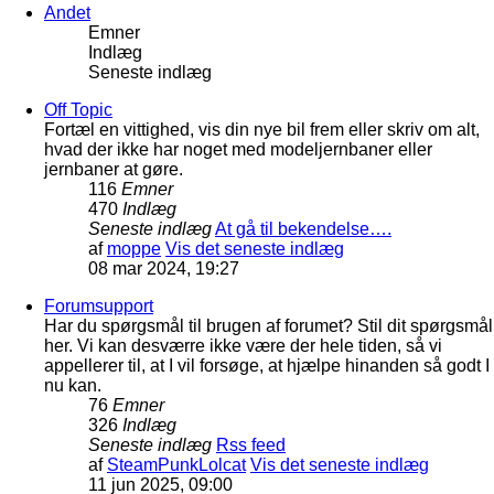
Andet
Emner
Indlæg
Seneste indlæg
Off Topic
Fortæl en vittighed, vis din nye bil frem eller skriv om alt,
hvad der ikke har noget med modeljernbaner eller
jernbaner at gøre.
116
Emner
470
Indlæg
Seneste indlæg
At gå til bekendelse….
af
moppe
Vis det seneste indlæg
08 mar 2024, 19:27
Forumsupport
Har du spørgsmål til brugen af forumet? Stil dit spørgsmål
her. Vi kan desværre ikke være der hele tiden, så vi
appellerer til, at I vil forsøge, at hjælpe hinanden så godt I
nu kan.
76
Emner
326
Indlæg
Seneste indlæg
Rss feed
af
SteamPunkLolcat
Vis det seneste indlæg
11 jun 2025, 09:00