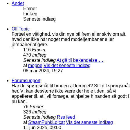
Andet
Emner
Indlæg
Seneste indlæg
Off Topic
Fortæl en vittighed, vis din nye bil frem eller skriv om alt,
hvad der ikke har noget med modeljernbaner eller
jernbaner at gøre.
116
Emner
470
Indlæg
Seneste indlæg
At gå til bekendelse….
af
moppe
Vis det seneste indlæg
08 mar 2024, 19:27
Forumsupport
Har du spørgsmål til brugen af forumet? Stil dit spørgsmål
her. Vi kan desværre ikke være der hele tiden, så vi
appellerer til, at I vil forsøge, at hjælpe hinanden så godt I
nu kan.
76
Emner
326
Indlæg
Seneste indlæg
Rss feed
af
SteamPunkLolcat
Vis det seneste indlæg
11 jun 2025, 09:00