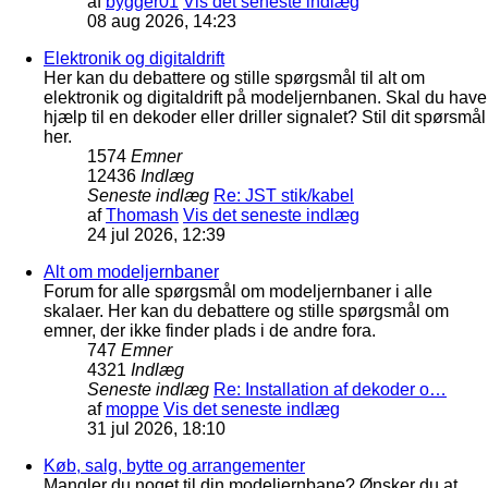
af
bygger01
Vis det seneste indlæg
08 aug 2026, 14:23
Elektronik og digitaldrift
Her kan du debattere og stille spørgsmål til alt om
elektronik og digitaldrift på modeljernbanen. Skal du have
hjælp til en dekoder eller driller signalet? Stil dit spørsmål
her.
1574
Emner
12436
Indlæg
Seneste indlæg
Re: JST stik/kabel
af
Thomash
Vis det seneste indlæg
24 jul 2026, 12:39
Alt om modeljernbaner
Forum for alle spørgsmål om modeljernbaner i alle
skalaer. Her kan du debattere og stille spørgsmål om
emner, der ikke finder plads i de andre fora.
747
Emner
4321
Indlæg
Seneste indlæg
Re: Installation af dekoder o…
af
moppe
Vis det seneste indlæg
31 jul 2026, 18:10
Køb, salg, bytte og arrangementer
Mangler du noget til din modeljernbane? Ønsker du at