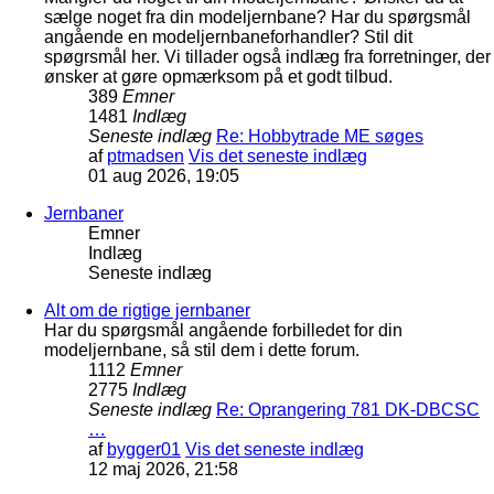
sælge noget fra din modeljernbane? Har du spørgsmål
angående en modeljernbaneforhandler? Stil dit
spøgrsmål her. Vi tillader også indlæg fra forretninger, der
ønsker at gøre opmærksom på et godt tilbud.
389
Emner
1481
Indlæg
Seneste indlæg
Re: Hobbytrade ME søges
af
ptmadsen
Vis det seneste indlæg
01 aug 2026, 19:05
Jernbaner
Emner
Indlæg
Seneste indlæg
Alt om de rigtige jernbaner
Har du spørgsmål angående forbilledet for din
modeljernbane, så stil dem i dette forum.
1112
Emner
2775
Indlæg
Seneste indlæg
Re: Oprangering 781 DK-DBCSC
…
af
bygger01
Vis det seneste indlæg
12 maj 2026, 21:58