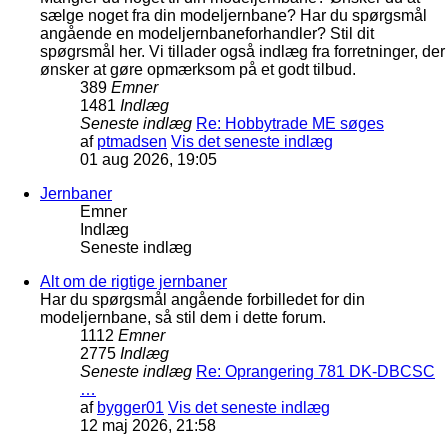
sælge noget fra din modeljernbane? Har du spørgsmål
angående en modeljernbaneforhandler? Stil dit
spøgrsmål her. Vi tillader også indlæg fra forretninger, der
ønsker at gøre opmærksom på et godt tilbud.
389
Emner
1481
Indlæg
Seneste indlæg
Re: Hobbytrade ME søges
af
ptmadsen
Vis det seneste indlæg
01 aug 2026, 19:05
Jernbaner
Emner
Indlæg
Seneste indlæg
Alt om de rigtige jernbaner
Har du spørgsmål angående forbilledet for din
modeljernbane, så stil dem i dette forum.
1112
Emner
2775
Indlæg
Seneste indlæg
Re: Oprangering 781 DK-DBCSC
…
af
bygger01
Vis det seneste indlæg
12 maj 2026, 21:58