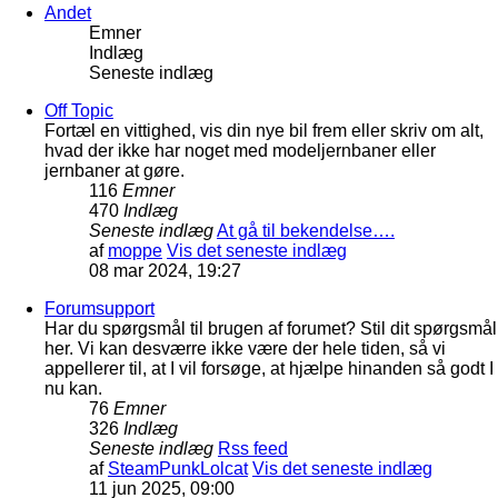
Andet
Emner
Indlæg
Seneste indlæg
Off Topic
Fortæl en vittighed, vis din nye bil frem eller skriv om alt,
hvad der ikke har noget med modeljernbaner eller
jernbaner at gøre.
116
Emner
470
Indlæg
Seneste indlæg
At gå til bekendelse….
af
moppe
Vis det seneste indlæg
08 mar 2024, 19:27
Forumsupport
Har du spørgsmål til brugen af forumet? Stil dit spørgsmål
her. Vi kan desværre ikke være der hele tiden, så vi
appellerer til, at I vil forsøge, at hjælpe hinanden så godt I
nu kan.
76
Emner
326
Indlæg
Seneste indlæg
Rss feed
af
SteamPunkLolcat
Vis det seneste indlæg
11 jun 2025, 09:00