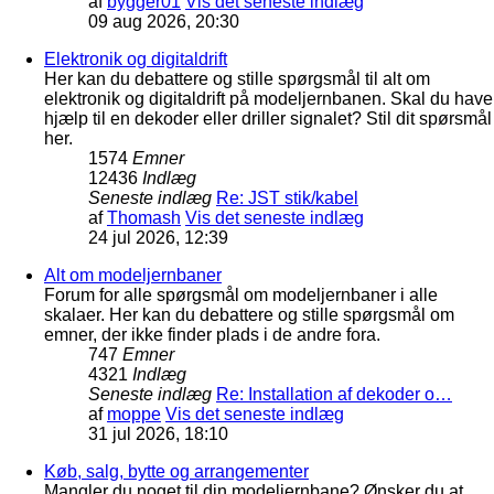
af
bygger01
Vis det seneste indlæg
09 aug 2026, 20:30
Elektronik og digitaldrift
Her kan du debattere og stille spørgsmål til alt om
elektronik og digitaldrift på modeljernbanen. Skal du have
hjælp til en dekoder eller driller signalet? Stil dit spørsmål
her.
1574
Emner
12436
Indlæg
Seneste indlæg
Re: JST stik/kabel
af
Thomash
Vis det seneste indlæg
24 jul 2026, 12:39
Alt om modeljernbaner
Forum for alle spørgsmål om modeljernbaner i alle
skalaer. Her kan du debattere og stille spørgsmål om
emner, der ikke finder plads i de andre fora.
747
Emner
4321
Indlæg
Seneste indlæg
Re: Installation af dekoder o…
af
moppe
Vis det seneste indlæg
31 jul 2026, 18:10
Køb, salg, bytte og arrangementer
Mangler du noget til din modeljernbane? Ønsker du at