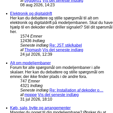
af
bygger01
Vis det seneste indlæg
08 aug 2026, 14:23
Elektronik og digitaldrift
Her kan du debattere og stille spørgsmål til alt om
elektronik og digitaldrift på modeljernbanen. Skal du have
hjælp til en dekoder eller driller signalet? Stil dit spørsmål
her.
1574
Emner
12436
Indlæg
Seneste indlæg
Re: JST stik/kabel
af
Thomash
Vis det seneste indlæg
24 jul 2026, 12:39
Alt om modeljernbaner
Forum for alle spørgsmål om modeljernbaner i alle
skalaer. Her kan du debattere og stille spørgsmål om
emner, der ikke finder plads i de andre fora.
747
Emner
4321
Indlæg
Seneste indlæg
Re: Installation af dekoder o…
af
moppe
Vis det seneste indlæg
31 jul 2026, 18:10
Køb, salg, bytte og arrangementer
Mangler du noget til din modeljernbane? Ønsker du at