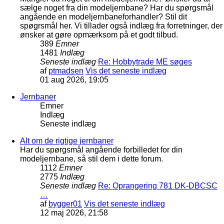
sælge noget fra din modeljernbane? Har du spørgsmål
angående en modeljernbaneforhandler? Stil dit
spøgrsmål her. Vi tillader også indlæg fra forretninger, der
ønsker at gøre opmærksom på et godt tilbud.
389
Emner
1481
Indlæg
Seneste indlæg
Re: Hobbytrade ME søges
af
ptmadsen
Vis det seneste indlæg
01 aug 2026, 19:05
Jernbaner
Emner
Indlæg
Seneste indlæg
Alt om de rigtige jernbaner
Har du spørgsmål angående forbilledet for din
modeljernbane, så stil dem i dette forum.
1112
Emner
2775
Indlæg
Seneste indlæg
Re: Oprangering 781 DK-DBCSC
…
af
bygger01
Vis det seneste indlæg
12 maj 2026, 21:58