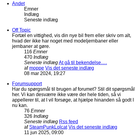
Andet
Emner
Indlæg
Seneste indlæg
Off Topic
Fortæl en vittighed, vis din nye bil frem eller skriv om alt,
hvad der ikke har noget med modeljernbaner eller
jernbaner at gøre.
116
Emner
470
Indlæg
Seneste indlæg
At gå til bekendelse….
af
moppe
Vis det seneste indlæg
08 mar 2024, 19:27
Forumsupport
Har du spørgsmål til brugen af forumet? Stil dit spørgsmål
her. Vi kan desværre ikke være der hele tiden, så vi
appellerer til, at I vil forsøge, at hjælpe hinanden så godt I
nu kan.
76
Emner
326
Indlæg
Seneste indlæg
Rss feed
af
SteamPunkLolcat
Vis det seneste indlæg
11 jun 2025, 09:00