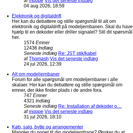
af
moppe
Vis det seneste indlæg
04 aug 2026, 18:59
Elektronik og digitaldrift
Her kan du debattere og stille spørgsmål til alt om
elektronik og digitaldrift på modeljernbanen. Skal du have
hjælp til en dekoder eller driller signalet? Stil dit spørsmål
her.
1574
Emner
12436
Indlæg
Seneste indlæg
Re: JST stik/kabel
af
Thomash
Vis det seneste indlæg
24 jul 2026, 12:39
Alt om modeljernbaner
Forum for alle spørgsmål om modeljernbaner i alle
skalaer. Her kan du debattere og stille spørgsmål om
emner, der ikke finder plads i de andre fora.
747
Emner
4321
Indlæg
Seneste indlæg
Re: Installation af dekoder o…
af
moppe
Vis det seneste indlæg
31 jul 2026, 18:10
Køb, salg, bytte og arrangementer
Mangler du noget til din modeljernbane? Ønsker du at