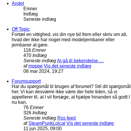
Andet
Emner
Indlæg
Seneste indlæg
Off Topic
Fortæl en vittighed, vis din nye bil frem eller skriv om alt,
hvad der ikke har noget med modeljernbaner eller
jernbaner at gøre.
116
Emner
470
Indlæg
Seneste indlæg
At gå til bekendelse….
af
moppe
Vis det seneste indlæg
08 mar 2024, 19:27
Forumsupport
Har du spørgsmål til brugen af forumet? Stil dit spørgsmål
her. Vi kan desværre ikke være der hele tiden, så vi
appellerer til, at I vil forsøge, at hjælpe hinanden så godt I
nu kan.
76
Emner
326
Indlæg
Seneste indlæg
Rss feed
af
SteamPunkLolcat
Vis det seneste indlæg
11 jun 2025, 09:00