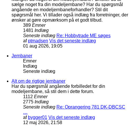
sælge noget fra din modeljernbane? Har du spørgsmål
angående en modeljernbaneforhandler? Stil dit
spøgrsmål her. Vi tillader også indlæg fra forretninger, der
ønsker at gøre opmærksom på et godt tilbud.
389
Emner
1481
Indlæg
Seneste indlæg
Re: Hobbytrade ME søges
af
ptmadsen
Vis det seneste indlæg
01 aug 2026, 19:05
Jernbaner
Emner
Indlæg
Seneste indlæg
Alt om de rigtige jernbaner
Har du spørgsmål angående forbilledet for din
modeljernbane, så stil dem i dette forum.
1112
Emner
2775
Indlæg
Seneste indlæg
Re: Oprangering 781 DK-DBCSC
…
af
bygger01
Vis det seneste indlæg
12 maj 2026, 21:58