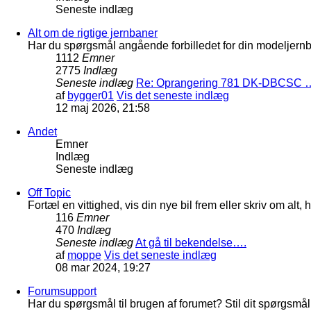
Seneste indlæg
Alt om de rigtige jernbaner
Har du spørgsmål angående forbilledet for din modeljernba
1112
Emner
2775
Indlæg
Seneste indlæg
Re: Oprangering 781 DK-DBCSC 
af
bygger01
Vis det seneste indlæg
12 maj 2026, 21:58
Andet
Emner
Indlæg
Seneste indlæg
Off Topic
Fortæl en vittighed, vis din nye bil frem eller skriv om al
116
Emner
470
Indlæg
Seneste indlæg
At gå til bekendelse….
af
moppe
Vis det seneste indlæg
08 mar 2024, 19:27
Forumsupport
Har du spørgsmål til brugen af forumet? Stil dit spørgsmål h