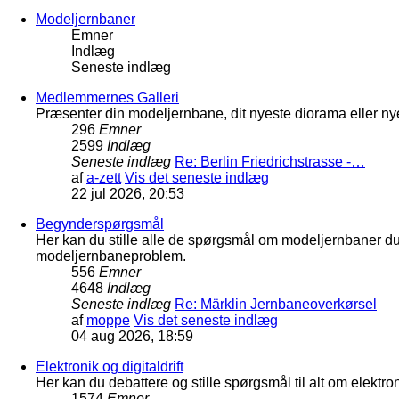
Modeljernbaner
Emner
Indlæg
Seneste indlæg
Medlemmernes Galleri
Præsenter din modeljernbane, dit nyeste diorama eller nye
296
Emner
2599
Indlæg
Seneste indlæg
Re: Berlin Friedrichstrasse -…
af
a-zett
Vis det seneste indlæg
22 jul 2026, 20:53
Begynderspørgsmål
Her kan du stille alle de spørgsmål om modeljernbaner d
modeljernbaneproblem.
556
Emner
4648
Indlæg
Seneste indlæg
Re: Märklin Jernbaneoverkørsel
af
moppe
Vis det seneste indlæg
04 aug 2026, 18:59
Elektronik og digitaldrift
Her kan du debattere og stille spørgsmål til alt om elektron
1574
Emner