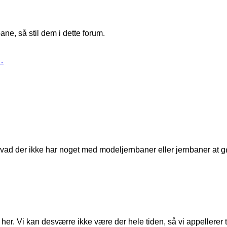
ne, så stil dem i dette forum.
…
t, hvad der ikke har noget med modeljernbaner eller jernbaner at g
er. Vi kan desværre ikke være der hele tiden, så vi appellerer til