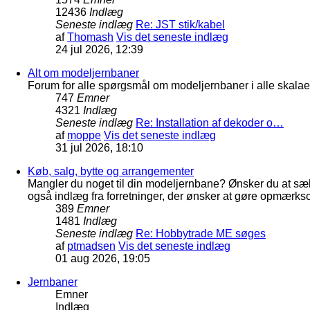
12436
Indlæg
Seneste indlæg
Re: JST stik/kabel
af
Thomash
Vis det seneste indlæg
24 jul 2026, 12:39
Alt om modeljernbaner
Forum for alle spørgsmål om modeljernbaner i alle skalaer
747
Emner
4321
Indlæg
Seneste indlæg
Re: Installation af dekoder o…
af
moppe
Vis det seneste indlæg
31 jul 2026, 18:10
Køb, salg, bytte og arrangementer
Mangler du noget til din modeljernbane? Ønsker du at sæl
også indlæg fra forretninger, der ønsker at gøre opmærkso
389
Emner
1481
Indlæg
Seneste indlæg
Re: Hobbytrade ME søges
af
ptmadsen
Vis det seneste indlæg
01 aug 2026, 19:05
Jernbaner
Emner
Indlæg