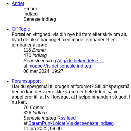
Andet
Emner
Indlæg
Seneste indlæg
Off Topic
Fortæl en vittighed, vis din nye bil frem eller skriv om alt,
hvad der ikke har noget med modeljernbaner eller
jernbaner at gøre.
116
Emner
470
Indlæg
Seneste indlæg
At gå til bekendelse….
af
moppe
Vis det seneste indlæg
08 mar 2024, 19:27
Forumsupport
Har du spørgsmål til brugen af forumet? Stil dit spørgsmål
her. Vi kan desværre ikke være der hele tiden, så vi
appellerer til, at I vil forsøge, at hjælpe hinanden så godt I
nu kan.
76
Emner
326
Indlæg
Seneste indlæg
Rss feed
af
SteamPunkLolcat
Vis det seneste indlæg
11 jun 2025, 09:00