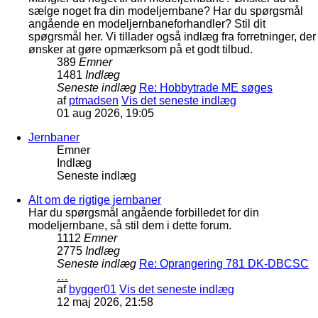
sælge noget fra din modeljernbane? Har du spørgsmål
angående en modeljernbaneforhandler? Stil dit
spøgrsmål her. Vi tillader også indlæg fra forretninger, der
ønsker at gøre opmærksom på et godt tilbud.
389
Emner
1481
Indlæg
Seneste indlæg
Re: Hobbytrade ME søges
af
ptmadsen
Vis det seneste indlæg
01 aug 2026, 19:05
Jernbaner
Emner
Indlæg
Seneste indlæg
Alt om de rigtige jernbaner
Har du spørgsmål angående forbilledet for din
modeljernbane, så stil dem i dette forum.
1112
Emner
2775
Indlæg
Seneste indlæg
Re: Oprangering 781 DK-DBCSC
…
af
bygger01
Vis det seneste indlæg
12 maj 2026, 21:58