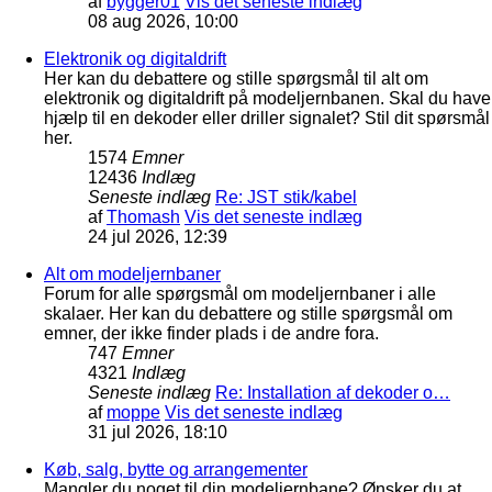
af
bygger01
Vis det seneste indlæg
08 aug 2026, 10:00
Elektronik og digitaldrift
Her kan du debattere og stille spørgsmål til alt om
elektronik og digitaldrift på modeljernbanen. Skal du have
hjælp til en dekoder eller driller signalet? Stil dit spørsmål
her.
1574
Emner
12436
Indlæg
Seneste indlæg
Re: JST stik/kabel
af
Thomash
Vis det seneste indlæg
24 jul 2026, 12:39
Alt om modeljernbaner
Forum for alle spørgsmål om modeljernbaner i alle
skalaer. Her kan du debattere og stille spørgsmål om
emner, der ikke finder plads i de andre fora.
747
Emner
4321
Indlæg
Seneste indlæg
Re: Installation af dekoder o…
af
moppe
Vis det seneste indlæg
31 jul 2026, 18:10
Køb, salg, bytte og arrangementer
Mangler du noget til din modeljernbane? Ønsker du at