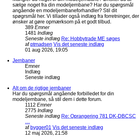
sælge noget fra din modeljernbane? Har du spørgsmål
angående en modeljernbaneforhandler? Stil dit
spøgrsmål her. Vi tillader også indlæg fra forretninger, der
ønsker at gøre opmærksom på et godt tilbud.
389
Emner
1481
Indlæg
Seneste indlæg
Re: Hobbytrade ME søges
af
ptmadsen
Vis det seneste indlæg
01 aug 2026, 19:05
Jernbaner
Emner
Indlæg
Seneste indlæg
Alt om de rigtige jernbaner
Har du spørgsmål angående forbilledet for din
modeljernbane, så stil dem i dette forum.
1112
Emner
2775
Indlæg
Seneste indlæg
Re: Oprangering 781 DK-DBCSC
…
af
bygger01
Vis det seneste indlæg
12 maj 2026, 21:58