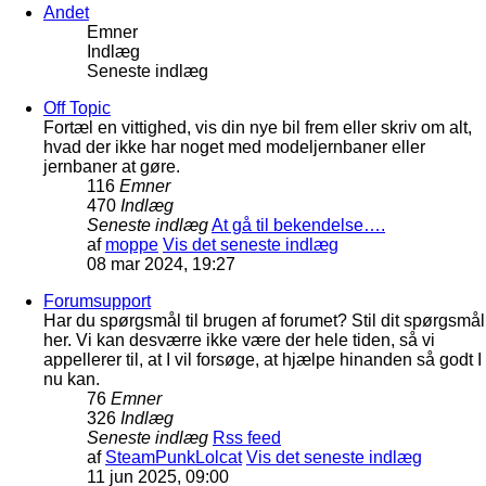
Andet
Emner
Indlæg
Seneste indlæg
Off Topic
Fortæl en vittighed, vis din nye bil frem eller skriv om alt,
hvad der ikke har noget med modeljernbaner eller
jernbaner at gøre.
116
Emner
470
Indlæg
Seneste indlæg
At gå til bekendelse….
af
moppe
Vis det seneste indlæg
08 mar 2024, 19:27
Forumsupport
Har du spørgsmål til brugen af forumet? Stil dit spørgsmål
her. Vi kan desværre ikke være der hele tiden, så vi
appellerer til, at I vil forsøge, at hjælpe hinanden så godt I
nu kan.
76
Emner
326
Indlæg
Seneste indlæg
Rss feed
af
SteamPunkLolcat
Vis det seneste indlæg
11 jun 2025, 09:00