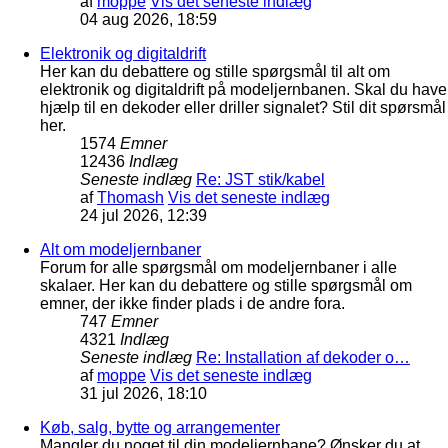
af
moppe
Vis det seneste indlæg
04 aug 2026, 18:59
Elektronik og digitaldrift
Her kan du debattere og stille spørgsmål til alt om
elektronik og digitaldrift på modeljernbanen. Skal du have
hjælp til en dekoder eller driller signalet? Stil dit spørsmål
her.
1574
Emner
12436
Indlæg
Seneste indlæg
Re: JST stik/kabel
af
Thomash
Vis det seneste indlæg
24 jul 2026, 12:39
Alt om modeljernbaner
Forum for alle spørgsmål om modeljernbaner i alle
skalaer. Her kan du debattere og stille spørgsmål om
emner, der ikke finder plads i de andre fora.
747
Emner
4321
Indlæg
Seneste indlæg
Re: Installation af dekoder o…
af
moppe
Vis det seneste indlæg
31 jul 2026, 18:10
Køb, salg, bytte og arrangementer
Mangler du noget til din modeljernbane? Ønsker du at