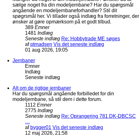
sælge noget fra din modeljernbane? Har du spørgsmål
angående en modeljernbaneforhandler? Stil dit
spøgrsmål her. Vi tillader også indlæg fra forretninger, der
ønsker at gøre opmærksom på et godt tilbud.
389
Emner
1481
Indlæg
Seneste indlæg
Re: Hobbytrade ME søges
af
ptmadsen
Vis det seneste indlæg
01 aug 2026, 19:05
Jernbaner
Emner
Indlæg
Seneste indlæg
Alt om de rigtige jernbaner
Har du spørgsmål angående forbilledet for din
modeljernbane, så stil dem i dette forum.
1112
Emner
2775
Indlæg
Seneste indlæg
Re: Oprangering 781 DK-DBCSC
…
af
bygger01
Vis det seneste indlæg
12 maj 2026, 21:58