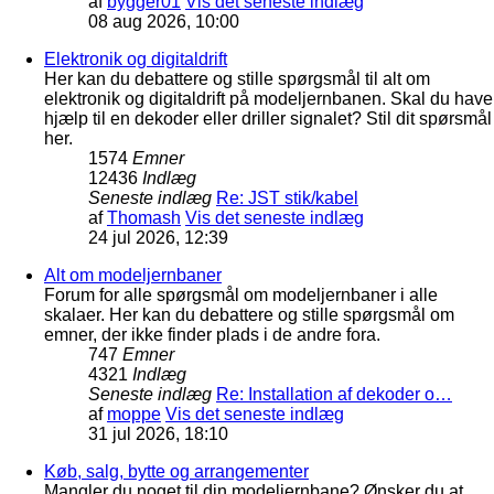
af
bygger01
Vis det seneste indlæg
08 aug 2026, 10:00
Elektronik og digitaldrift
Her kan du debattere og stille spørgsmål til alt om
elektronik og digitaldrift på modeljernbanen. Skal du have
hjælp til en dekoder eller driller signalet? Stil dit spørsmål
her.
1574
Emner
12436
Indlæg
Seneste indlæg
Re: JST stik/kabel
af
Thomash
Vis det seneste indlæg
24 jul 2026, 12:39
Alt om modeljernbaner
Forum for alle spørgsmål om modeljernbaner i alle
skalaer. Her kan du debattere og stille spørgsmål om
emner, der ikke finder plads i de andre fora.
747
Emner
4321
Indlæg
Seneste indlæg
Re: Installation af dekoder o…
af
moppe
Vis det seneste indlæg
31 jul 2026, 18:10
Køb, salg, bytte og arrangementer
Mangler du noget til din modeljernbane? Ønsker du at