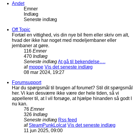
Andet
Emner
Indlæg
Seneste indlæg
Off Topic
Fortæl en vittighed, vis din nye bil frem eller skriv om alt,
hvad der ikke har noget med modeljernbaner eller
jernbaner at gøre.
116
Emner
470
Indlæg
Seneste indlæg
At gå til bekendelse….
af
moppe
Vis det seneste indlæg
08 mar 2024, 19:27
Forumsupport
Har du spørgsmål til brugen af forumet? Stil dit spørgsmål
her. Vi kan desværre ikke være der hele tiden, så vi
appellerer til, at I vil forsøge, at hjælpe hinanden så godt I
nu kan.
76
Emner
326
Indlæg
Seneste indlæg
Rss feed
af
SteamPunkLolcat
Vis det seneste indlæg
11 jun 2025, 09:00