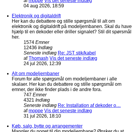
af
moppe
Vis det seneste indlæg
04 aug 2026, 18:59
Elektronik og digitaldrift
Her kan du debattere og stille spørgsmål til alt om
elektronik og digitaldrift på modeljernbanen. Skal du have
hjælp til en dekoder eller driller signalet? Stil dit spørsmål
her.
1574
Emner
12436
Indlæg
Seneste indlæg
Re: JST stik/kabel
af
Thomash
Vis det seneste indlæg
24 jul 2026, 12:39
Alt om modeljernbaner
Forum for alle spørgsmål om modeljernbaner i alle
skalaer. Her kan du debattere og stille spørgsmål om
emner, der ikke finder plads i de andre fora.
747
Emner
4321
Indlæg
Seneste indlæg
Re: Installation af dekoder o…
af
moppe
Vis det seneste indlæg
31 jul 2026, 18:10
Køb, salg, bytte og arrangementer
Mangler du noget til din modeljernbane? Ønsker du at