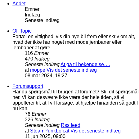
Andet
Emner
Indlæg
Seneste indlæg
Off Topic
Fortæl en vittighed, vis din nye bil frem eller skriv om alt,
hvad der ikke har noget med modeljernbaner eller
jernbaner at gøre.
116
Emner
470
Indlæg
Seneste indlæg
At gå til bekendelse….
af
moppe
Vis det seneste indlæg
08 mar 2024, 19:27
Forumsupport
Har du spørgsmål til brugen af forumet? Stil dit spørgsmål
her. Vi kan desværre ikke være der hele tiden, så vi
appellerer til, at I vil forsøge, at hjælpe hinanden så godt I
nu kan.
76
Emner
326
Indlæg
Seneste indlæg
Rss feed
af
SteamPunkLolcat
Vis det seneste indlæg
11 jun 2025, 09:00