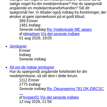
sælge noget fra din modeljernbane? Har du spørgsmål
angående en modeljernbaneforhandler? Stil dit
spøgrsmål her. Vi tillader også indlæg fra forretninger, der
ønsker at gøre opmærksom på et godt tilbud.
389
Emner
1481
Indlæg
Seneste indlæg
Re: Hobbytrade ME søges
af
ptmadsen
Vis det seneste indlæg
01 aug 2026, 19:05
Jernbaner
Emner
Indlæg
Seneste indlæg
Alt om de rigtige jernbaner
Har du spørgsmål angående forbilledet for din
modeljernbane, så stil dem i dette forum.
1112
Emner
2775
Indlæg
Seneste indlæg
Re: Oprangering 781 DK-DBCSC
…
af
bygger01
Vis det seneste indlæg
12 maj 2026, 21:58