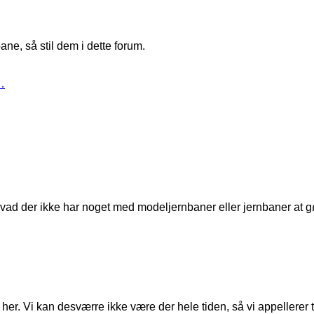
ne, så stil dem i dette forum.
…
t, hvad der ikke har noget med modeljernbaner eller jernbaner at g
er. Vi kan desværre ikke være der hele tiden, så vi appellerer til