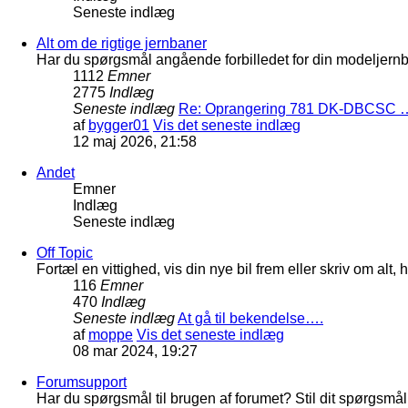
Seneste indlæg
Alt om de rigtige jernbaner
Har du spørgsmål angående forbilledet for din modeljernba
1112
Emner
2775
Indlæg
Seneste indlæg
Re: Oprangering 781 DK-DBCSC 
af
bygger01
Vis det seneste indlæg
12 maj 2026, 21:58
Andet
Emner
Indlæg
Seneste indlæg
Off Topic
Fortæl en vittighed, vis din nye bil frem eller skriv om al
116
Emner
470
Indlæg
Seneste indlæg
At gå til bekendelse….
af
moppe
Vis det seneste indlæg
08 mar 2024, 19:27
Forumsupport
Har du spørgsmål til brugen af forumet? Stil dit spørgsmål h