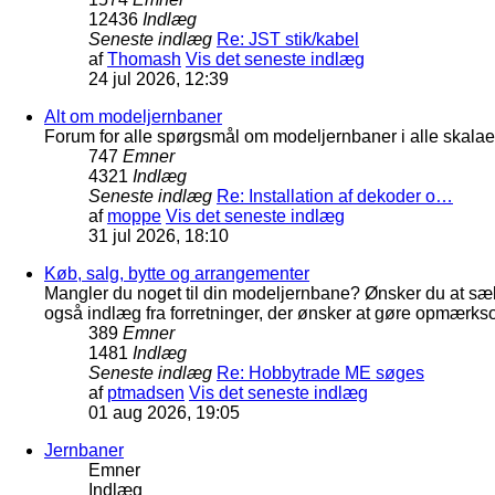
12436
Indlæg
Seneste indlæg
Re: JST stik/kabel
af
Thomash
Vis det seneste indlæg
24 jul 2026, 12:39
Alt om modeljernbaner
Forum for alle spørgsmål om modeljernbaner i alle skalaer
747
Emner
4321
Indlæg
Seneste indlæg
Re: Installation af dekoder o…
af
moppe
Vis det seneste indlæg
31 jul 2026, 18:10
Køb, salg, bytte og arrangementer
Mangler du noget til din modeljernbane? Ønsker du at sæl
også indlæg fra forretninger, der ønsker at gøre opmærkso
389
Emner
1481
Indlæg
Seneste indlæg
Re: Hobbytrade ME søges
af
ptmadsen
Vis det seneste indlæg
01 aug 2026, 19:05
Jernbaner
Emner
Indlæg