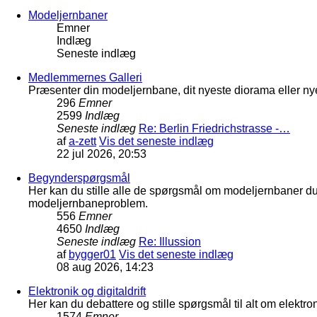
Modeljernbaner
Emner
Indlæg
Seneste indlæg
Medlemmernes Galleri
Præsenter din modeljernbane, dit nyeste diorama eller nye
296
Emner
2599
Indlæg
Seneste indlæg
Re: Berlin Friedrichstrasse -…
af
a-zett
Vis det seneste indlæg
22 jul 2026, 20:53
Begynderspørgsmål
Her kan du stille alle de spørgsmål om modeljernbaner d
modeljernbaneproblem.
556
Emner
4650
Indlæg
Seneste indlæg
Re: Illussion
af
bygger01
Vis det seneste indlæg
08 aug 2026, 14:23
Elektronik og digitaldrift
Her kan du debattere og stille spørgsmål til alt om elektron
1574
Emner