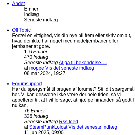
Andet
Emner
Indlæg
Seneste indlæg
Off Topic
Fortæl en vittighed, vis din nye bil frem eller skriv om alt,
hvad der ikke har noget med modeljernbaner eller
jernbaner at gøre.
116
Emner
470
Indlæg
Seneste indlæg
At gå til bekendelse….
af
moppe
Vis det seneste indlæg
08 mar 2024, 19:27
Forumsupport
Har du spørgsmål til brugen af forumet? Stil dit spørgsmål
her. Vi kan desværre ikke være der hele tiden, så vi
appellerer til, at I vil forsøge, at hjælpe hinanden så godt I
nu kan.
76
Emner
326
Indlæg
Seneste indlæg
Rss feed
af
SteamPunkLolcat
Vis det seneste indlæg
11 jun 2025, 09:00