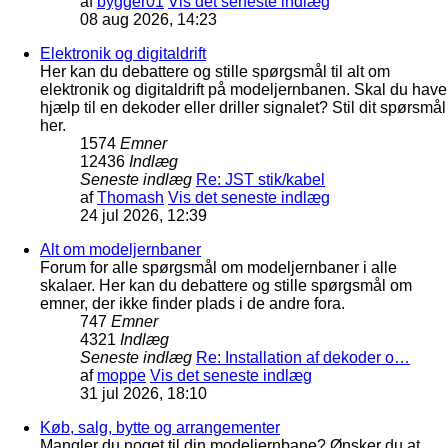
af
bygger01
Vis det seneste indlæg
08 aug 2026, 14:23
Elektronik og digitaldrift
Her kan du debattere og stille spørgsmål til alt om
elektronik og digitaldrift på modeljernbanen. Skal du have
hjælp til en dekoder eller driller signalet? Stil dit spørsmål
her.
1574
Emner
12436
Indlæg
Seneste indlæg
Re: JST stik/kabel
af
Thomash
Vis det seneste indlæg
24 jul 2026, 12:39
Alt om modeljernbaner
Forum for alle spørgsmål om modeljernbaner i alle
skalaer. Her kan du debattere og stille spørgsmål om
emner, der ikke finder plads i de andre fora.
747
Emner
4321
Indlæg
Seneste indlæg
Re: Installation af dekoder o…
af
moppe
Vis det seneste indlæg
31 jul 2026, 18:10
Køb, salg, bytte og arrangementer
Mangler du noget til din modeljernbane? Ønsker du at