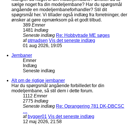
sælge noget fra din modeljernbane? Har du spørgsmål
angående en modeljernbaneforhandler? Stil dit
spøgrsmål her. Vi tillader også indlæg fra forretninger, der
ønsker at gøre opmærksom på et godt tilbud.
389
Emner
1481
Indlæg
Seneste indlæg
Re: Hobbytrade ME søges
af
ptmadsen
Vis det seneste indlæg
01 aug 2026, 19:05
Jernbaner
Emner
Indlæg
Seneste indlæg
Alt om de rigtige jernbaner
Har du spørgsmål angående forbilledet for din
modeljernbane, så stil dem i dette forum.
1112
Emner
2775
Indlæg
Seneste indlæg
Re: Oprangering 781 DK-DBCSC
…
af
bygger01
Vis det seneste indlæg
12 maj 2026, 21:58