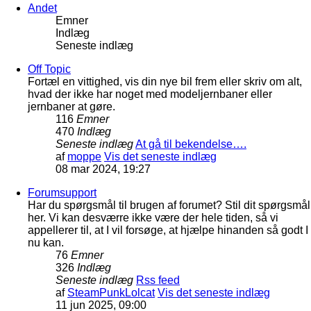
Andet
Emner
Indlæg
Seneste indlæg
Off Topic
Fortæl en vittighed, vis din nye bil frem eller skriv om alt,
hvad der ikke har noget med modeljernbaner eller
jernbaner at gøre.
116
Emner
470
Indlæg
Seneste indlæg
At gå til bekendelse….
af
moppe
Vis det seneste indlæg
08 mar 2024, 19:27
Forumsupport
Har du spørgsmål til brugen af forumet? Stil dit spørgsmål
her. Vi kan desværre ikke være der hele tiden, så vi
appellerer til, at I vil forsøge, at hjælpe hinanden så godt I
nu kan.
76
Emner
326
Indlæg
Seneste indlæg
Rss feed
af
SteamPunkLolcat
Vis det seneste indlæg
11 jun 2025, 09:00