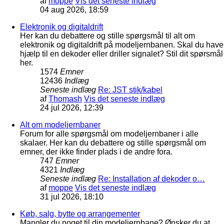
af
moppe
Vis det seneste indlæg
04 aug 2026, 18:59
Elektronik og digitaldrift
Her kan du debattere og stille spørgsmål til alt om
elektronik og digitaldrift på modeljernbanen. Skal du have
hjælp til en dekoder eller driller signalet? Stil dit spørsmål
her.
1574
Emner
12436
Indlæg
Seneste indlæg
Re: JST stik/kabel
af
Thomash
Vis det seneste indlæg
24 jul 2026, 12:39
Alt om modeljernbaner
Forum for alle spørgsmål om modeljernbaner i alle
skalaer. Her kan du debattere og stille spørgsmål om
emner, der ikke finder plads i de andre fora.
747
Emner
4321
Indlæg
Seneste indlæg
Re: Installation af dekoder o…
af
moppe
Vis det seneste indlæg
31 jul 2026, 18:10
Køb, salg, bytte og arrangementer
Mangler du noget til din modeljernbane? Ønsker du at