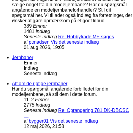
sælge noget fra din modeljernbane? Har du spørgsmål
angående en modeljernbaneforhandler? Stil dit
spøgrsmål her. Vi tillader også indlæg fra forretninger, der
ønsker at gøre opmærksom på et godt tilbud.
389
Emner
1481
Indlæg
Seneste indlæg
Re: Hobbytrade ME søges
af
ptmadsen
Vis det seneste indlæg
01 aug 2026, 19:05
Jernbaner
Emner
Indlæg
Seneste indlæg
Alt om de rigtige jernbaner
Har du spørgsmål angående forbilledet for din
modeljernbane, så stil dem i dette forum.
1112
Emner
2775
Indlæg
Seneste indlæg
Re: Oprangering 781 DK-DBCSC
…
af
bygger01
Vis det seneste indlæg
12 maj 2026, 21:58