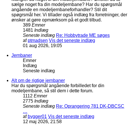
sælge noget fra din modeljernbane? Har du spørgsmål
angående en modeljernbaneforhandler? Stil dit
spøgrsmål her. Vi tillader også indlæg fra forretninger, der
ønsker at gøre opmærksom på et godt tilbud.
389
Emner
1481
Indlæg
Seneste indlæg
Re: Hobbytrade ME søges
af
ptmadsen
Vis det seneste indlæg
01 aug 2026, 19:05
Jernbaner
Emner
Indlæg
Seneste indlæg
Alt om de rigtige jernbaner
Har du spørgsmål angående forbilledet for din
modeljernbane, så stil dem i dette forum.
1112
Emner
2775
Indlæg
Seneste indlæg
Re: Oprangering 781 DK-DBCSC
…
af
bygger01
Vis det seneste indlæg
12 maj 2026, 21:58