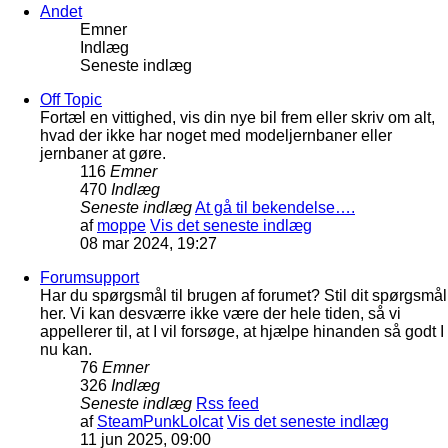
Andet
Emner
Indlæg
Seneste indlæg
Off Topic
Fortæl en vittighed, vis din nye bil frem eller skriv om alt,
hvad der ikke har noget med modeljernbaner eller
jernbaner at gøre.
116
Emner
470
Indlæg
Seneste indlæg
At gå til bekendelse….
af
moppe
Vis det seneste indlæg
08 mar 2024, 19:27
Forumsupport
Har du spørgsmål til brugen af forumet? Stil dit spørgsmål
her. Vi kan desværre ikke være der hele tiden, så vi
appellerer til, at I vil forsøge, at hjælpe hinanden så godt I
nu kan.
76
Emner
326
Indlæg
Seneste indlæg
Rss feed
af
SteamPunkLolcat
Vis det seneste indlæg
11 jun 2025, 09:00