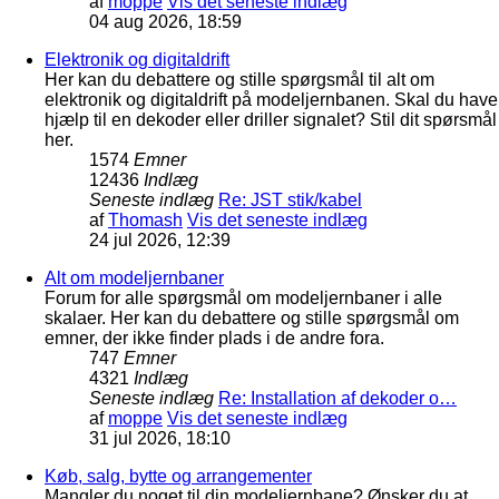
af
moppe
Vis det seneste indlæg
04 aug 2026, 18:59
Elektronik og digitaldrift
Her kan du debattere og stille spørgsmål til alt om
elektronik og digitaldrift på modeljernbanen. Skal du have
hjælp til en dekoder eller driller signalet? Stil dit spørsmål
her.
1574
Emner
12436
Indlæg
Seneste indlæg
Re: JST stik/kabel
af
Thomash
Vis det seneste indlæg
24 jul 2026, 12:39
Alt om modeljernbaner
Forum for alle spørgsmål om modeljernbaner i alle
skalaer. Her kan du debattere og stille spørgsmål om
emner, der ikke finder plads i de andre fora.
747
Emner
4321
Indlæg
Seneste indlæg
Re: Installation af dekoder o…
af
moppe
Vis det seneste indlæg
31 jul 2026, 18:10
Køb, salg, bytte og arrangementer
Mangler du noget til din modeljernbane? Ønsker du at